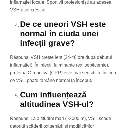
inflamației locale. Sportivii profesioniști au adesea
VSH ușor crescut.
De ce uneori VSH este
normal în ciuda unei
infecții grave?
Răspuns: VSH crește lent (24-48 ore după debutul
inflamației). În infecții fulminante (ex: septicemie),
proteina C-reactivă (CRP) este mai sensibilă, în timp
ce VSH poate rămâne normal la început.
Cum influențează
altitudinea VSH-ul?
Răspuns: La altitudini mari (>2000 m), VSH scade
datorită scăderii oxigenării și modificărilor