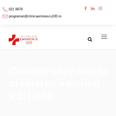
021 9979
programari@clinicaeminescu100.ro
Cauzele care duc la
cresterea valorilor
VSH-ului