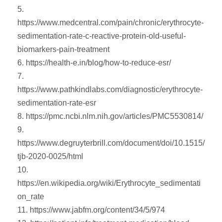
5.
https://www.medcentral.com/pain/chronic/erythrocyte-
sedimentation-rate-c-reactive-protein-old-useful-
biomarkers-pain-treatment
6. https://health-e.in/blog/how-to-reduce-esr/
7.
https://www.pathkindlabs.com/diagnostic/erythrocyte-
sedimentation-rate-esr
8. https://pmc.ncbi.nlm.nih.gov/articles/PMC5530814/
9.
https://www.degruyterbrill.com/document/doi/10.1515/
tjb-2020-0025/html
10.
https://en.wikipedia.org/wiki/Erythrocyte_sedimentati
on_rate
11. https://www.jabfm.org/content/34/5/974