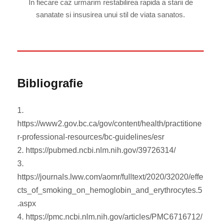
In fiecare caz urmarim restabilirea rapida a starii de
sanatate si insusirea unui stil de viata sanatos.
Bibliografie
1.
https://www2.gov.bc.ca/gov/content/health/practitione
r-professional-resources/bc-guidelines/esr
2. https://pubmed.ncbi.nlm.nih.gov/39726314/
3.
https://journals.lww.com/aomr/fulltext/2020/32020/effe
cts_of_smoking_on_hemoglobin_and_erythrocytes.5
.aspx
4. https://pmc.ncbi.nlm.nih.gov/articles/PMC6716712/