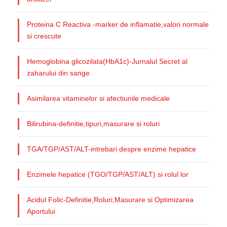
Proteina C Reactiva -marker de inflamatie,valori normale
si crescute
Hemoglobina glicozilata(HbA1c)-Jurnalul Secret al
zaharului din sange
Asimilarea vitaminelor si afectiunile medicale
Bilirubina-definitie,tipuri,masurare si roluri
TGA/TGP/AST/ALT-intrebari despre enzime hepatice
Enzimele hepatice (TGO/TGP/AST/ALT) si rolul lor
Acidul Folic-Definitie,Roluri,Masurare si Optimizarea
Aportului