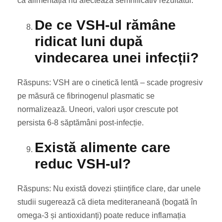
că alimentația nu afectează semnificativ rezultatul.
De ce VSH-ul rămâne
ridicat luni după
vindecarea unei infecții?
Răspuns: VSH are o cinetică lentă – scade progresiv
pe măsură ce fibrinogenul plasmatic se
normalizează. Uneori, valori ușor crescute pot
persista 6-8 săptămâni post-infecție.
Există alimente care
reduc VSH-ul?
Răspuns: Nu există dovezi științifice clare, dar unele
studii sugerează că dieta mediteraneană (bogată în
omega-3 și antioxidanți) poate reduce inflamația