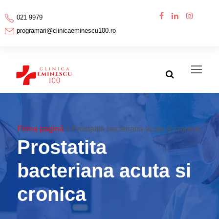
021 9979
programari@clinicaeminescu100.ro
Prima pagină
»
Prostatita bacteriana acuta si cronica
Prostatita
bacteriana acuta si
cronica