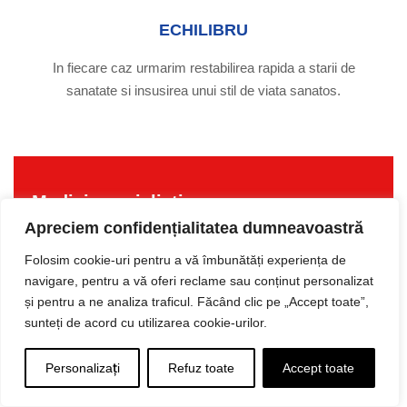
ECHILIBRU
In fiecare caz urmarim restabilirea rapida a starii de
sanatate si insusirea unui stil de viata sanatos.
Medici specialisti
Apreciem confidențialitatea dumneavoastră
Avem o echipa care reuneste medici de exceptie si
Folosim cookie-uri pentru a vă îmbunătăți experiența de
aplicam solutii inovative de tratament.
navigare, pentru a vă oferi reclame sau conținut personalizat
și pentru a ne analiza traficul. Făcând clic pe „Accept toate”,
sunteți de acord cu utilizarea cookie-urilor.
VEZI PERSONAL
Personalizați
Refuz toate
Accept toate