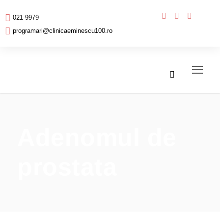
021 9979
programari@clinicaeminescu100.ro
Adenomul de
prostata