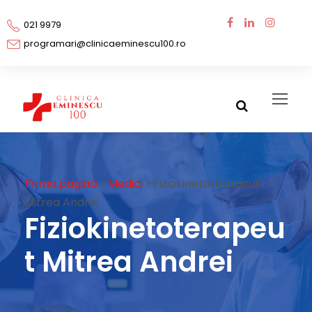
021 9979
programari@clinicaeminescu100.ro
Prima pagină
»
Medici
»
Fiziokinetoterapeut
Mitrea Andrei
Fiziokinetoterapeu
t Mitrea Andrei