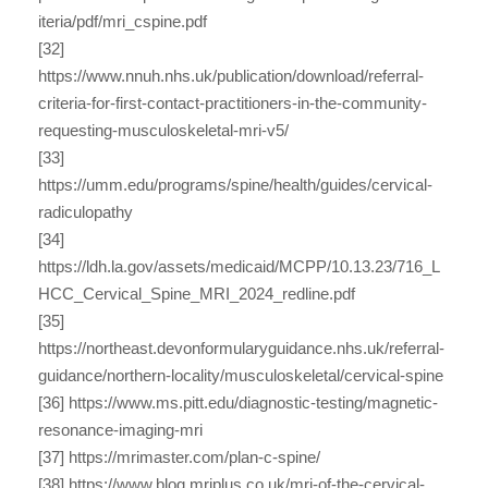
iteria/pdf/mri_cspine.pdf
[32]
https://www.nnuh.nhs.uk/publication/download/referral-
criteria-for-first-contact-practitioners-in-the-community-
requesting-musculoskeletal-mri-v5/
[33]
https://umm.edu/programs/spine/health/guides/cervical-
radiculopathy
[34]
https://ldh.la.gov/assets/medicaid/MCPP/10.13.23/716_L
HCC_Cervical_Spine_MRI_2024_redline.pdf
[35]
https://northeast.devonformularyguidance.nhs.uk/referral-
guidance/northern-locality/musculoskeletal/cervical-spine
[36] https://www.ms.pitt.edu/diagnostic-testing/magnetic-
resonance-imaging-mri
[37] https://mrimaster.com/plan-c-spine/
[38] https://www.blog.mriplus.co.uk/mri-of-the-cervical-