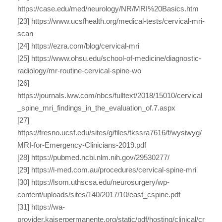
https://case.edu/med/neurology/NR/MRI%20Basics.htm
[23] https://www.ucsfhealth.org/medical-tests/cervical-mri-
scan
[24] https://ezra.com/blog/cervical-mri
[25] https://www.ohsu.edu/school-of-medicine/diagnostic-
radiology/mr-routine-cervical-spine-wo
[26]
https://journals.lww.com/nbcs/fulltext/2018/15010/cervical
_spine_mri_findings_in_the_evaluation_of.7.aspx
[27]
https://fresno.ucsf.edu/sites/g/files/tkssra7616/f/wysiwyg/
MRI-for-Emergency-Clinicians-2019.pdf
[28] https://pubmed.ncbi.nlm.nih.gov/29530277/
[29] https://i-med.com.au/procedures/cervical-spine-mri
[30] https://lsom.uthscsa.edu/neurosurgery/wp-
content/uploads/sites/140/2017/10/east_cspine.pdf
[31] https://wa-
provider.kaiserpermanente.org/static/pdf/hosting/clinical/cr