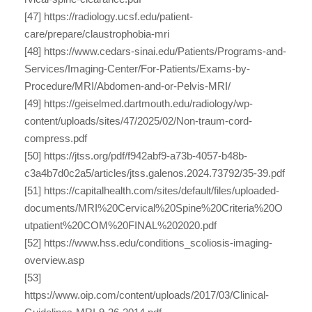
[47] https://radiology.ucsf.edu/patient-
care/prepare/claustrophobia-mri
[48] https://www.cedars-sinai.edu/Patients/Programs-and-
Services/Imaging-Center/For-Patients/Exams-by-
Procedure/MRI/Abdomen-and-or-Pelvis-MRI/
[49] https://geiselmed.dartmouth.edu/radiology/wp-
content/uploads/sites/47/2025/02/Non-traum-cord-
compress.pdf
[50] https://jtss.org/pdf/f942abf9-a73b-4057-b48b-
c3a4b7d0c2a5/articles/jtss.galenos.2024.73792/35-39.pdf
[51] https://capitalhealth.com/sites/default/files/uploaded-
documents/MRI%20Cervical%20Spine%20Criteria%20O
utpatient%20COM%20FINAL%202020.pdf
[52] https://www.hss.edu/conditions_scoliosis-imaging-
overview.asp
[53]
https://www.oip.com/content/uploads/2017/03/Clinical-