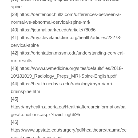
spine
[39] https://centenoschultz.com/differences-between-a-
normal-vs-abnormal-cervical-spine-mri/
[40] https://journal.parker.edu/article/78086
[41] https://my.clevelandclinic.org/health/articles/22278-
cervical-spine
[42] https://orientation.mssm.edu/understanding-cervical-
mri-results
[43] https://www.uwmedicine.org/sites/default/files/2018-
10/181019_Radiology_Preps_MRI-Spine-English.pdf
[44] https://health.ucdavis.edu/radiology/mymri/mri-
brainspine.html
[45]
https://myhealth.alberta.ca/Health/aftercareinformation/pa
ges/conditions.aspx?hwid=ug6695
[46]
https://www.upstate.edu/surgery/pdf/healthcare/trauma/ce
rvical-spine-clearance.pdf