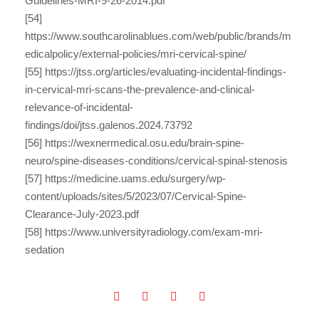
Guidelines-MRI-9-26-2014.pdf
[54]
https://www.southcarolinablues.com/web/public/brands/m
edicalpolicy/external-policies/mri-cervical-spine/
[55] https://jtss.org/articles/evaluating-incidental-findings-
in-cervical-mri-scans-the-prevalence-and-clinical-
relevance-of-incidental-
findings/doi/jtss.galenos.2024.73792
[56] https://wexnermedical.osu.edu/brain-spine-
neuro/spine-diseases-conditions/cervical-spinal-stenosis
[57] https://medicine.uams.edu/surgery/wp-
content/uploads/sites/5/2023/07/Cervical-Spine-
Clearance-July-2023.pdf
[58] https://www.universityradiology.com/exam-mri-
sedation