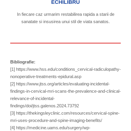
ECHILIBRU
In fiecare caz urmarim restabilirea rapida a starii de
sanatate si insusirea unui stil de viata sanatos.
Bibliografie:
[1] https://www.hss.edu/conditions_cervical-radiculopathy-
nonoperative-treatments-epidural.asp
[2] https://www.jtss.org/articles/evaluating-incidental-
findings-in-cervical-mri-scans-the-prevalence-and-clinical-
relevance-of-incidental-
findings/doi/jtss.galenos.2024.73792
[3] https://thekingsleyclinic.com/resources/cervical-spine-
mri-uses-procedure-and-spine-imaging-benefits/
[4] https://medicine.uams.edu/surgery/wp-