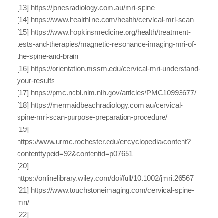
[13] https://jonesradiology.com.au/mri-spine
[14] https://www.healthline.com/health/cervical-mri-scan
[15] https://www.hopkinsmedicine.org/health/treatment-
tests-and-therapies/magnetic-resonance-imaging-mri-of-
the-spine-and-brain
[16] https://orientation.mssm.edu/cervical-mri-understand-
your-results
[17] https://pmc.ncbi.nlm.nih.gov/articles/PMC10993677/
[18] https://mermaidbeachradiology.com.au/cervical-
spine-mri-scan-purpose-preparation-procedure/
[19]
https://www.urmc.rochester.edu/encyclopedia/content?
contenttypeid=92&contentid=p07651
[20]
https://onlinelibrary.wiley.com/doi/full/10.1002/jmri.26567
[21] https://www.touchstoneimaging.com/cervical-spine-
mri/
[22]