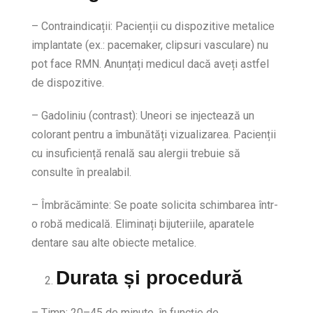
– Contraindicații: Pacienții cu dispozitive metalice
implantate (ex.: pacemaker, clipsuri vasculare) nu
pot face RMN. Anunțați medicul dacă aveți astfel
de dispozitive.
– Gadoliniu (contrast): Uneori se injectează un
colorant pentru a îmbunătăți vizualizarea. Pacienții
cu insuficiență renală sau alergii trebuie să
consulte în prealabil.
– Îmbrăcăminte: Se poate solicita schimbarea într-
o robă medicală. Eliminați bijuteriile, aparatele
dentare sau alte obiecte metalice.
Durata și procedură
– Timp: 20–45 de minute, în funcție de