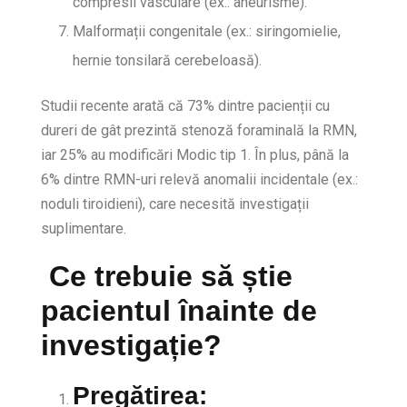
compresii vasculare (ex.: aneurisme).
Malformații congenitale (ex.: siringomielie,
hernie tonsilară cerebeloasă).
Studii recente arată că 73% dintre pacienții cu
dureri de gât prezintă stenoză foraminală la RMN,
iar 25% au modificări Modic tip 1. În plus, până la
6% dintre RMN-uri relevă anomalii incidentale (ex.:
noduli tiroidieni), care necesită investigații
suplimentare.
Ce trebuie să știe
pacientul înainte de
investigație?
Pregătirea
: