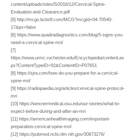
content/uploads/sites/5/2016/12/Cervical-Spine-
Evaluation-and-Clearance.pdf
[5] http://mcgs.bcbsfl.com/MCG?mcgId=04-70540-
17&pv=false
[6] https://www.quadradiagnostics.com/blog/5-signs-you-
need-a-cervical-spine-mri/
[7]
https://www.urmc.rochester.edu/Encyclopedia/content.as
px?ContentTypeID=92&ContentID=P07651
[8] https://sjra.com/how-do-you-prepare-for-a-cervical-
spine-mri/
[9] https://radiopaedia.org/articles/cervical-spine-protocol-
mri
[10] https://wexnermedical.osu.edu/our-stories/what-to-
expect-before-during-and-after-an-mri
[11] https://americanhealthimaging.com/important-
preparation-cervical-spine-mri/
[12] https://pubmed.ncbi.nlm.nih.gov/30873276/