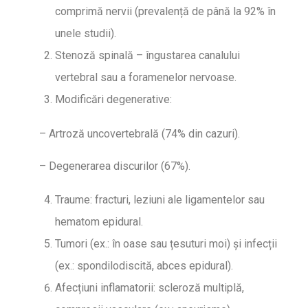
comprimă nervii (prevalență de până la 92% în
unele studii).
Stenoză spinală – îngustarea canalului
vertebral sau a foramenelor nervoase.
Modificări degenerative:
– Artroză uncovertebrală (74% din cazuri).
– Degenerarea discurilor (67%).
Traume: fracturi, leziuni ale ligamentelor sau
hematom epidural.
Tumori (ex.: în oase sau țesuturi moi) și infecții
(ex.: spondilodiscită, abces epidural).
Afecțiuni inflamatorii: scleroză multiplă,