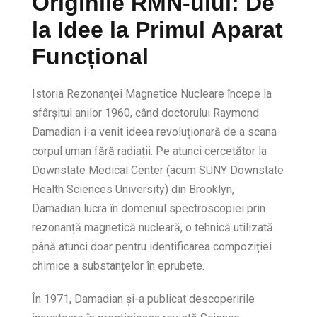
Originile RMN-ului: De
la Idee la Primul Aparat
Funcțional
Istoria Rezonanței Magnetice Nucleare începe la
sfârșitul anilor 1960, când doctorului Raymond
Damadian i-a venit ideea revoluționară de a scana
corpul uman fără radiații. Pe atunci cercetător la
Downstate Medical Center (acum SUNY Downstate
Health Sciences University) din Brooklyn,
Damadian lucra în domeniul spectroscopiei prin
rezonanță magnetică nucleară, o tehnică utilizată
până atunci doar pentru identificarea compoziției
chimice a substanțelor în eprubete.
În 1971, Damadian și-a publicat descoperirile