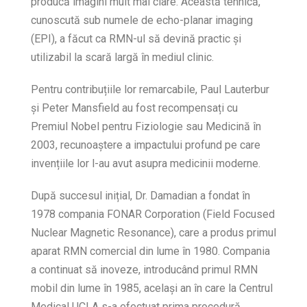
producă imagini mult mai clare. Această tehnică,
cunoscută sub numele de echo-planar imaging
(EPI), a făcut ca RMN-ul să devină practic și
utilizabil la scară largă în mediul clinic.
Pentru contribuțiile lor remarcabile, Paul Lauterbur
și Peter Mansfield au fost recompensați cu
Premiul Nobel pentru Fiziologie sau Medicină în
2003, recunoaștere a impactului profund pe care
invențiile lor l-au avut asupra medicinii moderne.
După succesul inițial, Dr. Damadian a fondat în
1978 compania FONAR Corporation (Field Focused
Nuclear Magnetic Resonance), care a produs primul
aparat RMN comercial din lume în 1980. Compania
a continuat să inoveze, introducând primul RMN
mobil din lume în 1985, același an în care la Centrul
Medical UCLA s-a efectuat prima procedură