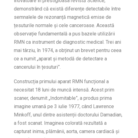
inovatoare în prestigioasa revistă Science,
demonstrând că există diferențe detectabile între
semnalele de rezonanță magnetică emise de
țesuturile normale și cele canceroase. Această
observație fundamentală a pus bazele utilizării
RMN ca instrument de diagnostic medical. Trei ani
mai târziu, în 1974, a obținut un brevet pentru ceea
ce a numit „aparat și metodă de detectare a
cancerului în țesuturi”.
Construcția primului aparat RMN funcțional a
necesitat 18 luni de muncă intensă. Acest prim
scaner, denumit „Indomitable”, a produs prima
imagine umană pe 3 iulie 1977, când Lawrence
Minkoff, unul dintre asistenții doctorului Damadian,
a fost scanat. Imaginea colorată rezultată a
capturat inima, plămânii, aorta, camera cardiacă și