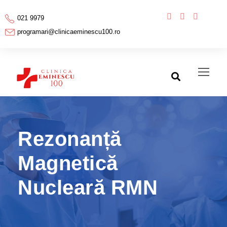
021 9979
programari@clinicaeminescu100.ro
Rezonanță
Magnetică
Nucleară RMN