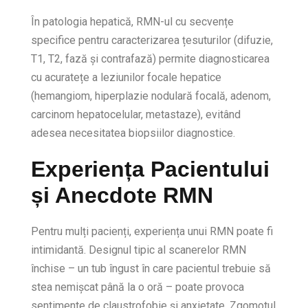
În patologia hepatică, RMN-ul cu secvențe
specifice pentru caracterizarea țesuturilor (difuzie,
T1, T2, fază și contrafază) permite diagnosticarea
cu acuratețe a leziunilor focale hepatice
(hemangiom, hiperplazie nodulară focală, adenom,
carcinom hepatocelular, metastaze), evitând
adesea necesitatea biopsiilor diagnostice.
Experiența Pacientului
și Anecdote RMN
Pentru mulți pacienți, experiența unui RMN poate fi
intimidantă. Designul tipic al scanerelor RMN
închise – un tub îngust în care pacientul trebuie să
stea nemișcat până la o oră – poate provoca
sentimente de claustrofobie și anxietate. Zgomotul