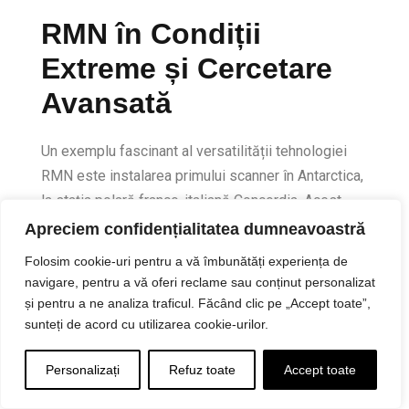
RMN în Condiții
Extreme și Cercetare
Avansată
Un exemplu fascinant al versatilității tehnologiei
RMN este instalarea primului scanner în Antarctica,
la stația polară franco-italiană Concordia. Acest
proiect științific organizat de Agenția Spațială
Apreciem confidențialitatea dumneavoastră
Europeană (ESA) are ca scop investigarea
Folosim cookie-uri pentru a vă îmbunătăți experiența de
efectelor pe termen lung ale izolării sociale,
navigare, pentru a vă oferi reclame sau conținut personalizat
adaptării la altitudine și variațiilor duratei luminii
și pentru a ne analiza traficul. Făcând clic pe „Accept toate”,
zilei asupra creierului uman.
sunteți de acord cu utilizarea cookie-urilor.
În domeniul imagisticii moleculare, cercetătorii
Personalizați
Refuz toate
Accept toate
dezvoltă noi tehnici pentru a crește sensibilitatea