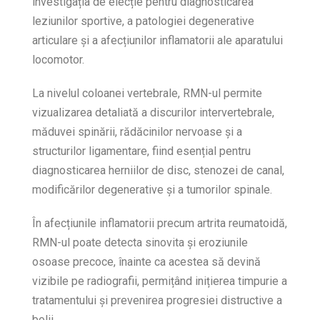
investigația de elecție pentru diagnosticarea
leziunilor sportive, a patologiei degenerative
articulare și a afecțiunilor inflamatorii ale aparatului
locomotor.
La nivelul coloanei vertebrale, RMN-ul permite
vizualizarea detaliată a discurilor intervertebrale,
măduvei spinării, rădăcinilor nervoase și a
structurilor ligamentare, fiind esențial pentru
diagnosticarea herniilor de disc, stenozei de canal,
modificărilor degenerative și a tumorilor spinale.
În afecțiunile inflamatorii precum artrita reumatoidă,
RMN-ul poate detecta sinovita și eroziunile
osoase precoce, înainte ca acestea să devină
vizibile pe radiografii, permițând inițierea timpurie a
tratamentului și prevenirea progresiei distructive a
bolii.