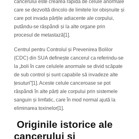
cancerului este crearea rapidă de celule anormale
care se dezvoltă dincolo de limitele lor obișnuite și
care pot invada părțile adiacente ale corpului,
putându-se răspândi și la alte organe prin
procesul de metastază[1].
Centrul pentru Controlul și Prevenirea Bolilor
(CDC) din SUA definește cancerul ca referindu-se
la „boli în care celulele anormale se divid scăpate
de sub control și sunt capabile să invadeze alte
țesuturi”[1]. Aceste celule canceroase se pot
răspândi în alte părți ale corpului prin sistemele
sanguin și limfatic, care în mod normal ajută la
eliminarea toxinelor[1].
Originile istorice ale
cancerului și