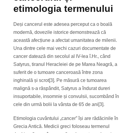
etimologia termenului
Deși cancerul este adesea perceput ca o boală
modernă, dovezile istorice demonstrează că
această afecțiune a afectat umanitatea de milenii.
Una dintre cele mai vechi cazuri documentate de
cancer datează din secolul al IV-lea î.Hr., când
Satyrus, tiranul Heracleiei de pe Marea Neagră, a
suferit de o tumoare canceroasă între zona
inghinală și scrot[3]. Pe măsură ce tumoarea
malignă s-a răspândit, Satyrus a îndurat dureri
insuportabile, insomnie și convulsii, sucombând în
cele din urmă bolii la vârsta de 65 de ani[3].
Etimologia cuvântului „cancer” își are rădăcinile în
Grecia Antică. Medicii greci foloseau termenul