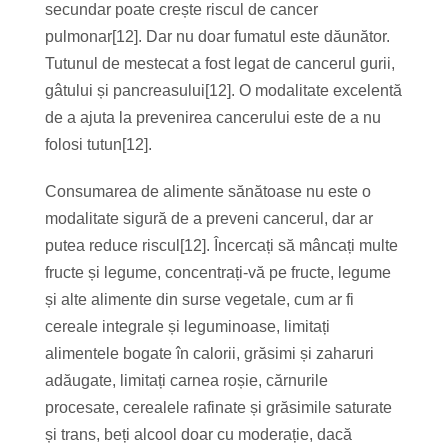
secundar poate crește riscul de cancer
pulmonar[12]. Dar nu doar fumatul este dăunător.
Tutunul de mestecat a fost legat de cancerul gurii,
gâtului și pancreasului[12]. O modalitate excelentă
de a ajuta la prevenirea cancerului este de a nu
folosi tutun[12].
Consumarea de alimente sănătoase nu este o
modalitate sigură de a preveni cancerul, dar ar
putea reduce riscul[12]. Încercați să mâncați multe
fructe și legume, concentrați-vă pe fructe, legume
și alte alimente din surse vegetale, cum ar fi
cereale integrale și leguminoase, limitați
alimentele bogate în calorii, grăsimi și zaharuri
adăugate, limitați carnea roșie, cărnurile
procesate, cerealele rafinate și grăsimile saturate
și trans, beți alcool doar cu moderație, dacă