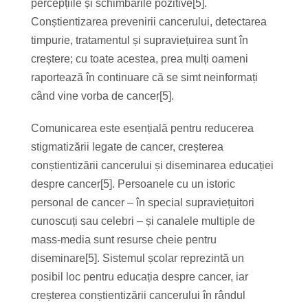
percepțiile și schimbările pozitive[5].
Conștientizarea prevenirii cancerului, detectarea
timpurie, tratamentul și supraviețuirea sunt în
creștere; cu toate acestea, prea mulți oameni
raportează în continuare că se simt neinformați
când vine vorba de cancer[5].
Comunicarea este esențială pentru reducerea
stigmatizării legate de cancer, creșterea
conștientizării cancerului și diseminarea educației
despre cancer[5]. Persoanele cu un istoric
personal de cancer – în special supraviețuitori
cunoscuți sau celebri – și canalele multiple de
mass-media sunt resurse cheie pentru
diseminare[5]. Sistemul școlar reprezintă un
posibil loc pentru educația despre cancer, iar
creșterea conștientizării cancerului în rândul