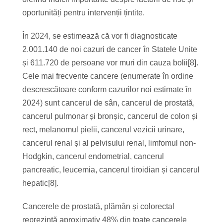
oportunități pentru intervenții țintite.
În 2024, se estimează că vor fi diagnosticate
2.001.140 de noi cazuri de cancer în Statele Unite
și 611.720 de persoane vor muri din cauza bolii[8].
Cele mai frecvente cancere (enumerate în ordine
descrescătoare conform cazurilor noi estimate în
2024) sunt cancerul de sân, cancerul de prostată,
cancerul pulmonar și bronșic, cancerul de colon și
rect, melanomul pielii, cancerul vezicii urinare,
cancerul renal și al pelvisului renal, limfomul non-
Hodgkin, cancerul endometrial, cancerul
pancreatic, leucemia, cancerul tiroidian și cancerul
hepatic[8].
Cancerele de prostată, plămân și colorectal
reprezintă aproximativ 48% din toate cancerele