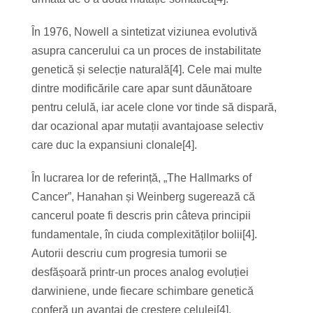
În 1976, Nowell a sintetizat viziunea evolutivă
asupra cancerului ca un proces de instabilitate
genetică și selecție naturală[4]. Cele mai multe
dintre modificările care apar sunt dăunătoare
pentru celulă, iar acele clone vor tinde să dispară,
dar ocazional apar mutații avantajoase selectiv
care duc la expansiuni clonale[4].
În lucrarea lor de referință, „The Hallmarks of
Cancer”, Hanahan și Weinberg sugerează că
cancerul poate fi descris prin câteva principii
fundamentale, în ciuda complexităților bolii[4].
Autorii descriu cum progresia tumorii se
desfășoară printr-un proces analog evoluției
darwiniene, unde fiecare schimbare genetică
conferă un avantaj de creștere celulei[4].