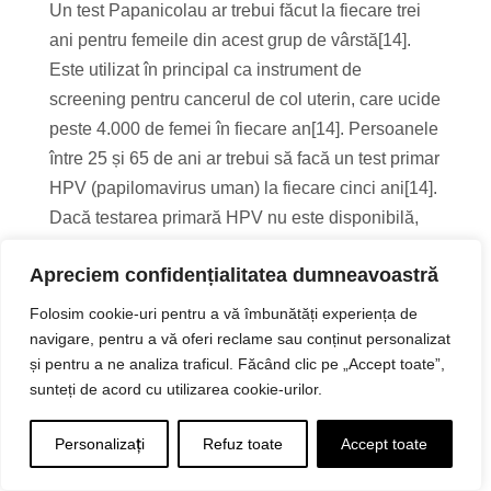
Un test Papanicolau ar trebui făcut la fiecare trei
ani pentru femeile din acest grup de vârstă[14].
Este utilizat în principal ca instrument de
screening pentru cancerul de col uterin, care ucide
peste 4.000 de femei în fiecare an[14]. Persoanele
între 25 și 65 de ani ar trebui să facă un test primar
HPV (papilomavirus uman) la fiecare cinci ani[14].
Dacă testarea primară HPV nu este disponibilă,
screeningul poate fi făcut fie cu un co-test care
Apreciem confidențialitatea dumneavoastră
combină un test HPV cu un test Papanicolau la
fiecare cinci ani, fie un test Papanicolau singur la
Folosim cookie-uri pentru a vă îmbunătăți experiența de
fiecare trei ani[14].
navigare, pentru a vă oferi reclame sau conținut personalizat
și pentru a ne analiza traficul. Făcând clic pe „Accept toate”,
Persoanele între 21 și 29 de ani ar trebui să
sunteți de acord cu utilizarea cookie-urilor.
determine istoricul familial și riscul asociat de
Personalizați
Refuz toate
Accept toate
cancer de colon și cancer de sân[14]. Dacă nu
există antecedente familiale, nu este necesară