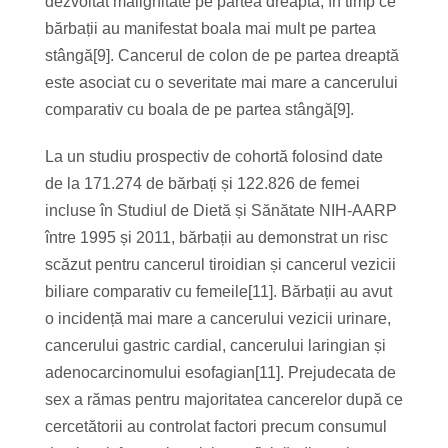
dezvoltat malignitate pe partea dreaptă, în timp ce
bărbații au manifestat boala mai mult pe partea
stângă[9]. Cancerul de colon de pe partea dreaptă
este asociat cu o severitate mai mare a cancerului
comparativ cu boala de pe partea stângă[9].
La un studiu prospectiv de cohortă folosind date
de la 171.274 de bărbați și 122.826 de femei
incluse în Studiul de Dietă și Sănătate NIH-AARP
între 1995 și 2011, bărbații au demonstrat un risc
scăzut pentru cancerul tiroidian și cancerul vezicii
biliare comparativ cu femeile[11]. Bărbații au avut
o incidență mai mare a cancerului vezicii urinare,
cancerului gastric cardial, cancerului laringian și
adenocarcinomului esofagian[11]. Prejudecata de
sex a rămas pentru majoritatea cancerelor după ce
cercetătorii au controlat factori precum consumul