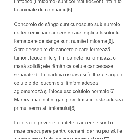
limfatice (limfoame) sunt cel mai frecvent întâlnite
la animale de companie[6].
Cancerele de sânge sunt cunoscute sub numele
de leucemii, iar cancerele care implică țesuturile
formatoare de sânge sunt numite limfoame[6].
Spre deosebire de cancerele care formează
tumori, leucemiile și limfoamele nu formează o
masă solidă; ele rămân ca celule canceroase
separate[6]. În măduva osoasă și în fluxul sanguin,
celulele de leucemie și limfom adesea
aglomerează și înlocuiesc celulele normale[6].
Mărirea mai multor ganglioni limfatici este adesea
primul semn al limfomului[6].
În ceea ce privește plantele, cancerele sunt o
mare preocupare pentru oameni, dar nu par să fie