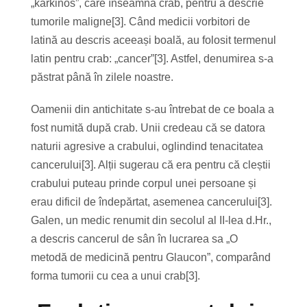
„karkinos”, care înseamnă crab, pentru a descrie
tumorile maligne[3]. Când medicii vorbitori de
latină au descris aceeași boală, au folosit termenul
latin pentru crab: „cancer”[3]. Astfel, denumirea s-a
păstrat până în zilele noastre.
Oamenii din antichitate s-au întrebat de ce boala a
fost numită după crab. Unii credeau că se datora
naturii agresive a crabului, oglindind tenacitatea
cancerului[3]. Alții sugerau că era pentru că cleștii
crabului puteau prinde corpul unei persoane și
erau dificil de îndepărtat, asemenea cancerului[3].
Galen, un medic renumit din secolul al II-lea d.Hr.,
a descris cancerul de sân în lucrarea sa „O
metodă de medicină pentru Glaucon”, comparând
forma tumorii cu cea a unui crab[3].