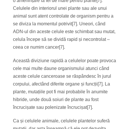
o amenințare la fel de mare pentru plante[7].
Celulele din interiorul unei plante sau ale unui
animal sunt atent controlate de organism pentru a
se diviza la momentul potrivit[7]. Uneori, când
ADN-ul din aceste celule este schimbat sau mutat,
celula începe să se dividă rapid și necontrolat –
ceea ce numim cancer[7].
Această diviziune rapidă a celulelor poate provoca
cele mai multe daune organismului atunci când
aceste celule canceroase se răspândesc în jurul
corpului, afectând diferite organe și funcții[7]. La
plante, mutațiile pot fi mai probabile în anumite
hibride, unde două soiuri de plante au fost
încrucișate sau polenizate încrucișat[7].
Ca și celulele animale, celulele plantelor suferă
mutații, dar asta înseamnă că ele pot dezvolta