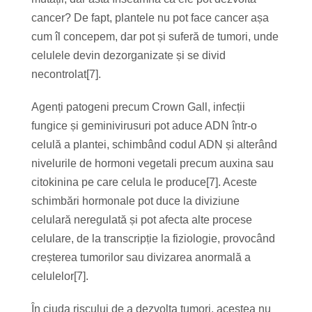
cancer? De fapt, plantele nu pot face cancer așa
cum îl concepem, dar pot și suferă de tumori, unde
celulele devin dezorganizate și se divid
necontrolat[7].
Agenți patogeni precum Crown Gall, infecții
fungice și geminivirusuri pot aduce ADN într-o
celulă a plantei, schimbând codul ADN și alterând
nivelurile de hormoni vegetali precum auxina sau
citokinina pe care celula le produce[7]. Aceste
schimbări hormonale pot duce la diviziune
celulară neregulată și pot afecta alte procese
celulare, de la transcripție la fiziologie, provocând
creșterea tumorilor sau divizarea anormală a
celulelor[7].
În ciuda riscului de a dezvolta tumori, acestea nu