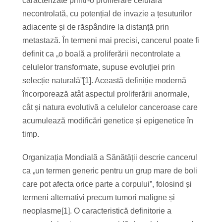
caracterizate printr-o proliferare celulară
necontrolată, cu potențial de invazie a țesuturilor
adiacente și de răspândire la distanță prin
metastază. În termeni mai precisi, cancerul poate fi
definit ca „o boală a proliferării necontrolate a
celulelor transformate, supuse evoluției prin
selecție naturală”[1]. Această definiție modernă
încorporează atât aspectul proliferării anormale,
cât și natura evolutivă a celulelor canceroase care
acumulează modificări genetice și epigenetice în
timp.
Organizația Mondială a Sănătății descrie cancerul
ca „un termen generic pentru un grup mare de boli
care pot afecta orice parte a corpului”, folosind și
termeni alternativi precum tumori maligne și
neoplasme[1]. O caracteristică definitorie a