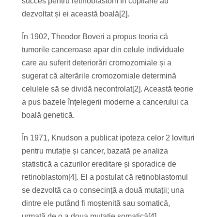
succes pentru retinoblastom în copilărie au
dezvoltat și ei această boală[2].
În 1902, Theodor Boveri a propus teoria că
tumorile canceroase apar din celule individuale
care au suferit deteriorări cromozomiale și a
sugerat că alterările cromozomiale determină
celulele să se dividă necontrolat[2]. Această teorie
a pus bazele înțelegerii moderne a cancerului ca
boală genetică.
În 1971, Knudson a publicat ipoteza celor 2 lovituri
pentru mutație și cancer, bazată pe analiza
statistică a cazurilor ereditare și sporadice de
retinoblastom[4]. El a postulat că retinoblastomul
se dezvoltă ca o consecință a două mutații; una
dintre ele putând fi moștenită sau somatică,
urmată de o a doua mutație somatică[4].