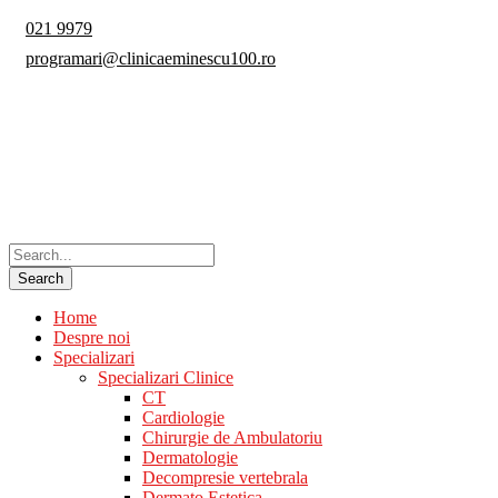
021 9979
programari@clinicaeminescu100.ro
Home
Despre noi
Specializari
Specializari Clinice
CT
Cardiologie
Chirurgie de Ambulatoriu
Dermatologie
Decompresie vertebrala
Dermato Estetica