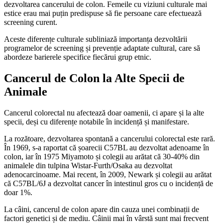
dezvoltarea cancerului de colon. Femeile cu viziuni culturale mai
estice erau mai puțin predispuse să fie persoane care efectuează
screening curent.
Aceste diferențe culturale subliniază importanța dezvoltării
programelor de screening și prevenție adaptate cultural, care să
abordeze barierele specifice fiecărui grup etnic.
Cancerul de Colon la Alte Specii de
Animale
Cancerul colorectal nu afectează doar oamenii, ci apare și la alte
specii, deși cu diferențe notabile în incidență și manifestare.
La rozătoare, dezvoltarea spontană a cancerului colorectal este rară.
În 1969, s-a raportat că șoarecii C57BL au dezvoltat adenoame în
colon, iar în 1975 Miyamoto și colegii au arătat că 30-40% din
animalele din tulpina Wistar-Furth/Osaka au dezvoltat
adenocarcinoame. Mai recent, în 2009, Newark și colegii au arătat
că C57BL/6J a dezvoltat cancer în intestinul gros cu o incidență de
doar 1%.
La câini, cancerul de colon apare din cauza unei combinații de
factori genetici și de mediu. Câinii mai în vârstă sunt mai frecvent