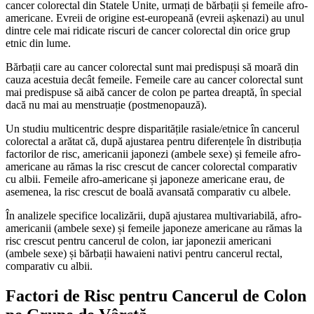
cancer colorectal din Statele Unite, urmați de bărbații și femeile afro-
americane. Evreii de origine est-europeană (evreii așkenazi) au unul
dintre cele mai ridicate riscuri de cancer colorectal din orice grup
etnic din lume.
Bărbații care au cancer colorectal sunt mai predispuși să moară din
cauza acestuia decât femeile. Femeile care au cancer colorectal sunt
mai predispuse să aibă cancer de colon pe partea dreaptă, în special
dacă nu mai au menstruație (postmenopauză).
Un studiu multicentric despre disparitățile rasiale/etnice în cancerul
colorectal a arătat că, după ajustarea pentru diferențele în distribuția
factorilor de risc, americanii japonezi (ambele sexe) și femeile afro-
americane au rămas la risc crescut de cancer colorectal comparativ
cu albii. Femeile afro-americane și japoneze americane erau, de
asemenea, la risc crescut de boală avansată comparativ cu albele.
În analizele specifice localizării, după ajustarea multivariabilă, afro-
americanii (ambele sexe) și femeile japoneze americane au rămas la
risc crescut pentru cancerul de colon, iar japonezii americani
(ambele sexe) și bărbații hawaieni nativi pentru cancerul rectal,
comparativ cu albii.
Factori de Risc pentru Cancerul de Colon