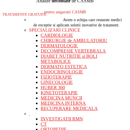
Analize
decontate
de CASMB
pentru asiguratii CASMB
TRATAMENTE GRATUITE
Avem o echipa care reuneste medici
de exceptie si aplicam solutii inovative de tratament.
SPECIALIZARI CLINICE
CARDIOLOGIE
CHIRURGIE de AMBULATORIU
DERMATOLOGIE
DECOMPRESIE VERTEBRALA
DIABET NUTRITIE si BOLI
METABOLICE
DERMATO ESTETICA
ENDOCRINOLOGIE
FIZIOTERAPIE
GINECOLOGIE
HUBER 360
KINETOTERAPIE
MEDICINA MUNCII
MEDICINA INTERNA
RECUPERARE MEDICALA
INVESTIGATII RMN
CT
ORTOPEDIE