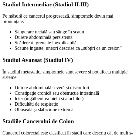
Stadiul Intermediar (Stadiul II-III)
Pe măsură ce cancerul progresează, simptomele devin mai
pronunțate:
Sângerare rectală sau sânge în scaun
Durere abdominală persistentă
Scădere în greutate inexplicabilă
Scaune înguste, uneori descrise ca „subțiri ca un creion”
Stadiul Avansat (Stadiul IV)
În stadiul metastatic, simptomele sunt severe și pot afecta multiple
sisteme:
Durere abdominală severă și disconfort
Constipație cronică sau obstrucție intestinală
Icter (îngălbenirea pielii și a ochilor)
Dificultăți de respirație
Oboseală și slăbiciune extremă
Stadiile Cancerului de Colon
Cancerul colorectal este clasificat în stadii care descriu cât de mult s-