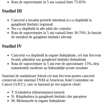
Rata de supraviețuire la 5 ani variază între 75-85%
Stadiul III
Cancerul a invadat peretele intestinal și s-a răspândit la
ganglionii limfatici regionali
Nu s-a răspândit la alte părți ale corpului
Rata de supraviețuire la 5 ani variază între 30-70%, în funcție
de numărul de ganglioni limfatici afectați
Stadiul IV
Cancerul s-a răspândit la organe îndepărtate, cel mai frecvent
ficatul, plămânii sau ganglionii limfatici îndepărtați
Rata de supraviețuire la 5 ani este de aproximativ 15%, deși
tratamentele moderne au îmbunătățit aceste rezultate
Sistemul de stadializare folosit cel mai frecvent pentru cancerul
colorectal este sistemul TNM al American Joint Committee on
Cancer (AJCC), care se bazează pe trei aspecte cheie:
T: Extinderea (dimensiunea) tumorii
N: Răspândirea la ganglionii limfatici din apropiere
M: Metastazele la organe îndepărtate