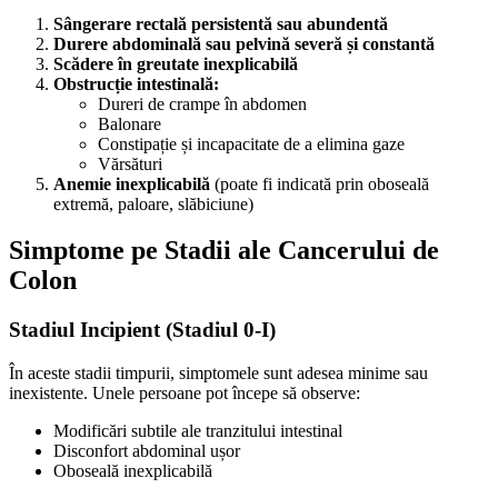
Sângerare rectală persistentă sau abundentă
Durere abdominală sau pelvină severă și constantă
Scădere în greutate inexplicabilă
Obstrucție intestinală:
Dureri de crampe în abdomen
Balonare
Constipație și incapacitate de a elimina gaze
Vărsături
Anemie inexplicabilă
(poate fi indicată prin oboseală
extremă, paloare, slăbiciune)
Simptome pe Stadii ale Cancerului de
Colon
Stadiul Incipient (Stadiul 0-I)
În aceste stadii timpurii, simptomele sunt adesea minime sau
inexistente. Unele persoane pot începe să observe:
Modificări subtile ale tranzitului intestinal
Disconfort abdominal ușor
Oboseală inexplicabilă