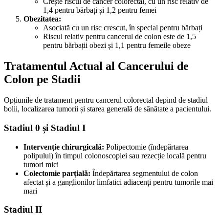
Crește riscul de cancer colorectal, cu un risc relativ de
1,4 pentru bărbați și 1,2 pentru femei
Obezitatea:
Asociată cu un risc crescut, în special pentru bărbați
Riscul relativ pentru cancerul de colon este de 1,5
pentru bărbații obezi și 1,1 pentru femeile obeze
Tratamentul Actual al Cancerului de
Colon pe Stadii
Opțiunile de tratament pentru cancerul colorectal depind de stadiul
bolii, localizarea tumorii și starea generală de sănătate a pacientului.
Stadiul 0 și Stadiul I
Intervenție chirurgicală:
Polipectomie (îndepărtarea
polipului) în timpul colonoscopiei sau rezecție locală pentru
tumori mici
Colectomie parțială:
Îndepărtarea segmentului de colon
afectat și a ganglionilor limfatici adiacenți pentru tumorile mai
mari
Stadiul II