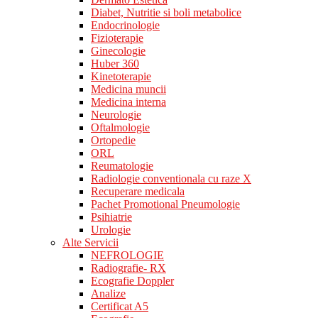
Diabet, Nutritie si boli metabolice
Endocrinologie
Fizioterapie
Ginecologie
Huber 360
Kinetoterapie
Medicina muncii
Medicina interna
Neurologie
Oftalmologie
Ortopedie
ORL
Reumatologie
Radiologie conventionala cu raze X
Recuperare medicala
Pachet Promotional Pneumologie
Psihiatrie
Urologie
Alte Servicii
NEFROLOGIE
Radiografie- RX
Ecografie Doppler
Analize
Certificat A5