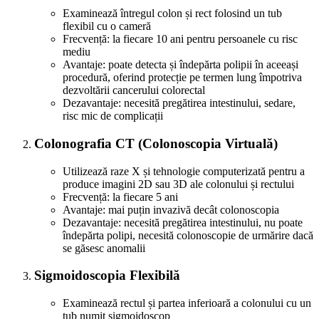
Examinează întregul colon și rect folosind un tub
flexibil cu o cameră
Frecvență: la fiecare 10 ani pentru persoanele cu risc
mediu
Avantaje: poate detecta și îndepărta polipii în aceeași
procedură, oferind protecție pe termen lung împotriva
dezvoltării cancerului colorectal
Dezavantaje: necesită pregătirea intestinului, sedare,
risc mic de complicații
Colonografia CT (Colonoscopia Virtuală)
Utilizează raze X și tehnologie computerizată pentru a
produce imagini 2D sau 3D ale colonului și rectului
Frecvență: la fiecare 5 ani
Avantaje: mai puțin invazivă decât colonoscopia
Dezavantaje: necesită pregătirea intestinului, nu poate
îndepărta polipi, necesită colonoscopie de urmărire dacă
se găsesc anomalii
Sigmoidoscopia Flexibilă
Examinează rectul și partea inferioară a colonului cu un
tub numit sigmoidoscop