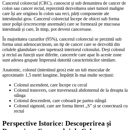
Cancerul colorectal (CRC), cunoscut și sub denumirea de cancer de
colon sau cancer rectal, reprezintă dezvoltarea unei tumori maligne
care își are originea în colon sau rect, părți componente ale
intestinului gros. Cancerul colorectal începe de obicei sub forma
unor polipi (excrescențe anormale) care se formează pe mucoasa
intestinală și care, în timp, pot deveni canceroase.
În majoritatea cazurilor (95%), cancerul colorectal se prezintă sub
forma unui adenocarcinom, un tip de cancer care se dezvoltă din
celulele glandulare care tapetează interiorul colonului. Deși colonul
și rectul au funcții ușor diferite, cancerele care apar în aceste zone
sunt adesea grupate împreună datorită caracteristicilor similare.
Anatomic, colonul (intestinul gros) este un tub muscular de
aproximativ 1,5 metri lungime, împărțit în mai multe secțiuni:
Colonul ascendent, care începe cu cecul
Colonul transvers, care traversează abdomenul de la dreapta la
stânga
Colonul descendent, care coboară pe partea stângă
Colonul sigmoid, care are forma literei „S” și se conectează cu
rectul
Perspective Istorice: Descoperirea și