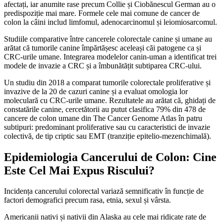
afectați, iar anumite rase precum Collie și Ciobănescul German au o
predispoziție mai mare. Formele cele mai comune de cancer de
colon la câini includ limfomul, adenocarcinomul și leiomiosarcomul.
Studiile comparative între cancerele colorectale canine și umane au
arătat că tumorile canine împărtășesc aceleași căi patogene ca și
CRC-urile umane. Integrarea modelelor canin-uman a identificat trei
modele de invazie a CRC și a îmbunătățit subtiparea CRC-ului.
Un studiu din 2018 a comparat tumorile colorectale proliferative și
invazive de la 20 de cazuri canine și a evaluat omologia lor
moleculară cu CRC-urile umane. Rezultatele au arătat că, ghidați de
constatările canine, cercetătorii au putut clasifica 79% din 478 de
cancere de colon umane din The Cancer Genome Atlas în patru
subtipuri: predominant proliferative sau cu caracteristici de invazie
colectivă, de tip criptic sau EMT (tranziție epitelio-mezenchimală).
Epidemiologia Cancerului de Colon: Cine
Este Cel Mai Expus Riscului?
Incidența cancerului colorectal variază semnificativ în funcție de
factori demografici precum rasa, etnia, sexul și vârsta.
Americanii nativi și nativii din Alaska au cele mai ridicate rate de