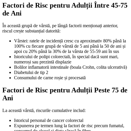
Factori de Risc pentru Adulții Între 45-75
de Ani
În această grupă de vârstă, pe lângă factorii menționați anterior,
riscul crește substanțial datorită:
Vârstei: ratele de incidență cresc cu aproximativ 80% până la
100% cu fiecare grupă de vârstă de 5 ani până la 50 de ani și
apoi cu 20% până la 30% de la vârsta de 55-59 ani în sus
Istoricului de polipi colorectali, în special dacă sunt mari,
numeroși sau prezintă displazie
Bolilor inflamatorii intestinale (boala Crohn, colita ulcerativă)
Diabetului de tip 2
Consumului de carne roșie și procesată
Factori de Risc pentru Adulții Peste 75 de
Ani
La această vârstă, riscurile cumulative includ:
Istoricul personal de cancer colorectal
Expunerea pe termen lung la factori de risc precum fumatul,
consumul de alcool și dieta săracă în fibre