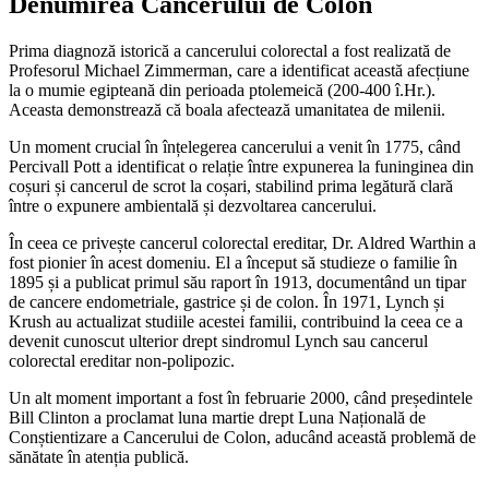
Denumirea Cancerului de Colon
Prima diagnoză istorică a cancerului colorectal a fost realizată de
Profesorul Michael Zimmerman, care a identificat această afecțiune
la o mumie egipteană din perioada ptolemeică (200-400 î.Hr.).
Aceasta demonstrează că boala afectează umanitatea de milenii.
Un moment crucial în înțelegerea cancerului a venit în 1775, când
Percivall Pott a identificat o relație între expunerea la funinginea din
coșuri și cancerul de scrot la coșari, stabilind prima legătură clară
între o expunere ambientală și dezvoltarea cancerului.
În ceea ce privește cancerul colorectal ereditar, Dr. Aldred Warthin a
fost pionier în acest domeniu. El a început să studieze o familie în
1895 și a publicat primul său raport în 1913, documentând un tipar
de cancere endometriale, gastrice și de colon. În 1971, Lynch și
Krush au actualizat studiile acestei familii, contribuind la ceea ce a
devenit cunoscut ulterior drept sindromul Lynch sau cancerul
colorectal ereditar non-polipozic.
Un alt moment important a fost în februarie 2000, când președintele
Bill Clinton a proclamat luna martie drept Luna Națională de
Conștientizare a Cancerului de Colon, aducând această problemă de
sănătate în atenția publică.