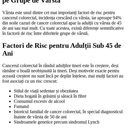
pe Grupe de Vârstă
Vârsta este unul dintre cei mai importanți factori de risc pentru
cancerul colorectal, incidența crescând cu vârsta, iar aproape 94%
din noile cazuri de cancer colorectal apar la adulții cu vârsta de 45
de ani sau mai mult. Cu toate acestea, există diferențe semnificative
în factorii de risc între diferitele grupe de vârstă.
Factori de Risc pentru Adulții Sub 45 de
Ani
Cancerul colorectal în rândul adulților tineri este în creștere, deși
rămâne o boală neobișnuită la tineri. Deși motivele exacte pentru
această creștere nu sunt încă pe deplin înțelese, mai mulți factori au
fost asociați cu un risc crescut:
Stilul de viață sedentar și obezitatea
Dieta bogată în grăsimi și săracă în fibre
Consumul excesiv de alcool
Fumatul
Istoricul familial de cancer colorectal, în special diagnosticul
înainte de vârsta de 50 de ani
Sindroamele genetice precum sindromul Lynch