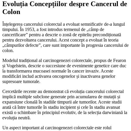
Evoluția Concepțiilor despre Cancerul de
Colon
Înțelegerea cancerului colorectal a evoluat semnificativ de-a lungul
timpului. În 1953, a fost introdus termenul de „câmp de
cancerificare” pentru a descrie o zonă de epiteliu precondiționată
pentru dezvoltarea cancerului. Acest concept a evoluat în teoria
„câmpurilor defecte”, care sunt importante în progresia cancerului de
colon.
Modelul tradițional al carcinogenezei colorectale, propus de Fearon
și Vogelstein, descrie o succesiune de evenimente genetice care duc
la transformarea mucoasei normale în cancer invaziv. Aceste
modificări includ activarea oncogenelor și inactivarea genelor
supresoare tumorale.
Cercetările recente au demonstrat că evoluția cancerului colorectal
implică multiple subclone generate prin acumularea de mutații și
expansiune clonală în stadiile timpurii ale tumorilor. Aceste studii
arată că între tumorile în stadiu incipient și cele în stadiu avansat
există o schimbare în principiul evolutiv, de la selecția darwiniană la
evoluția neutră.
Un aspect important al carcinogenezei colorectale este rolul