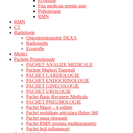
Ecografie
Fisa medicala permis auto
Psihoterapie
RMN
RMN
CT
Radiologie
Osteodensitometrie DEXA
Radiografie
Ecografie
Medici
Pachete Promotionale
PACHET ANALIZE MEDICALE
Pachete Markeri Tumorali
PACHET CARDIOLOGIE
PACHET ENDOCRINOLOGIE
PACHET GINECOLOGIE
PACHET UROLOGIE
Pachet Basic Recupere Medicala
PACHET PNEUMOLOGIE
Pachet Masaj – 4 ședințe
Pachet mobilitate articulara-Huber 360
Pachet masa elongatie
Pachet RMN prostata multiparametric
Pachet boli inflamatorii