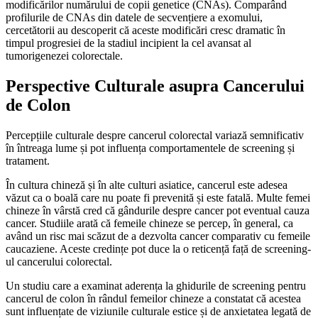
modificărilor numărului de copii genetice (CNAs). Comparând
profilurile de CNAs din datele de secvențiere a exomului,
cercetătorii au descoperit că aceste modificări cresc dramatic în
timpul progresiei de la stadiul incipient la cel avansat al
tumorigenezei colorectale.
Perspective Culturale asupra Cancerului
de Colon
Percepțiile culturale despre cancerul colorectal variază semnificativ
în întreaga lume și pot influența comportamentele de screening și
tratament.
În cultura chineză și în alte culturi asiatice, cancerul este adesea
văzut ca o boală care nu poate fi prevenită și este fatală. Multe femei
chineze în vârstă cred că gândurile despre cancer pot eventual cauza
cancer. Studiile arată că femeile chineze se percep, în general, ca
având un risc mai scăzut de a dezvolta cancer comparativ cu femeile
caucaziene. Aceste credințe pot duce la o reticență față de screening-
ul cancerului colorectal.
Un studiu care a examinat aderența la ghidurile de screening pentru
cancerul de colon în rândul femeilor chineze a constatat că acestea
sunt influențate de viziunile culturale estice și de anxietatea legată de