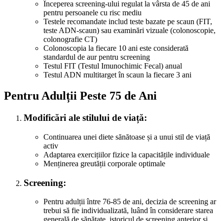
Începerea screening-ului regulat la vârsta de 45 de ani
pentru persoanele cu risc mediu
Testele recomandate includ teste bazate pe scaun (FIT,
teste ADN-scaun) sau examinări vizuale (colonoscopie,
colonografie CT)
Colonoscopia la fiecare 10 ani este considerată
standardul de aur pentru screening
Testul FIT (Testul Imunochimic Fecal) anual
Testul ADN multitarget în scaun la fiecare 3 ani
Pentru Adulții Peste 75 de Ani
Modificări ale stilului de viață:
Continuarea unei diete sănătoase și a unui stil de viață
activ
Adaptarea exercițiilor fizice la capacitățile individuale
Menținerea greutății corporale optimale
Screening:
Pentru adulții între 76-85 de ani, decizia de screening ar
trebui să fie individualizată, luând în considerare starea
generală de sănătate, istoricul de screening anterior și