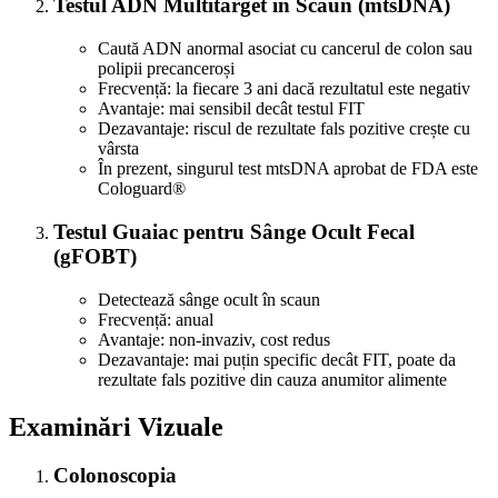
Testul ADN Multitarget în Scaun (mtsDNA)
Caută ADN anormal asociat cu cancerul de colon sau
polipii precanceroși
Frecvență: la fiecare 3 ani dacă rezultatul este negativ
Avantaje: mai sensibil decât testul FIT
Dezavantaje: riscul de rezultate fals pozitive crește cu
vârsta
În prezent, singurul test mtsDNA aprobat de FDA este
Cologuard®
Testul Guaiac pentru Sânge Ocult Fecal
(gFOBT)
Detectează sânge ocult în scaun
Frecvență: anual
Avantaje: non-invaziv, cost redus
Dezavantaje: mai puțin specific decât FIT, poate da
rezultate fals pozitive din cauza anumitor alimente
Examinări Vizuale
Colonoscopia