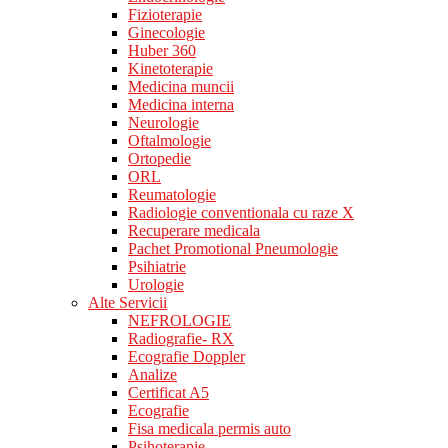
Fizioterapie
Ginecologie
Huber 360
Kinetoterapie
Medicina muncii
Medicina interna
Neurologie
Oftalmologie
Ortopedie
ORL
Reumatologie
Radiologie conventionala cu raze X
Recuperare medicala
Pachet Promotional Pneumologie
Psihiatrie
Urologie
Alte Servicii
NEFROLOGIE
Radiografie- RX
Ecografie Doppler
Analize
Certificat A5
Ecografie
Fisa medicala permis auto
Psihoterapie