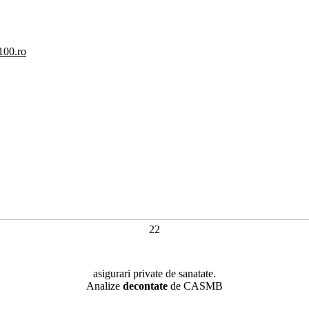
100.ro
22
asigurari private de sanatate.
Analize
decontate
de CASMB