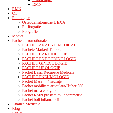
RMN
RMN
CT
Radiologie
Osteodensitometrie DEXA
Radiografie
Ecografie
Medici
Pachete Promotionale
PACHET ANALIZE MEDICALE
Pachete Markeri Tumorali
PACHET CARDIOLOGIE
PACHET ENDOCRINOLOGIE
PACHET GINECOLOGIE
PACHET UROLOGIE
Pachet Basic Recupere Medicala
PACHET PNEUMOLOGIE
Pachet Masaj – 4 ședințe
Pachet mobilitate articulara-Huber 360
Pachet masa elongatie
Pachet RMN prostata multiparametric
Pachet boli inflamatorii
Analize Medicale
Blog