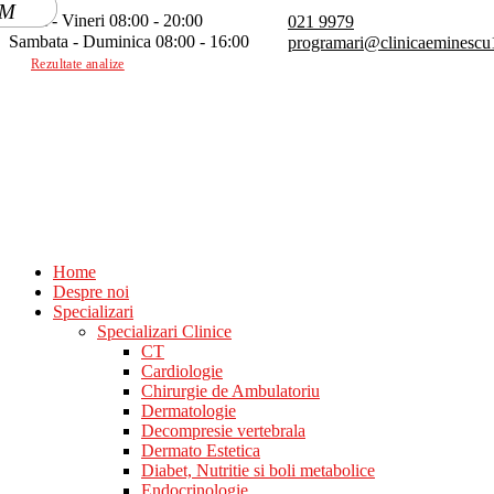
Luni - Vineri 08:00 - 20:00
021 9979
Sambata - Duminica 08:00 - 16:00
programari@clinicaeminescu
Rezultate analize
Home
Despre noi
Specializari
Specializari Clinice
CT
Cardiologie
Chirurgie de Ambulatoriu
Dermatologie
Decompresie vertebrala
Dermato Estetica
Diabet, Nutritie si boli metabolice
Endocrinologie