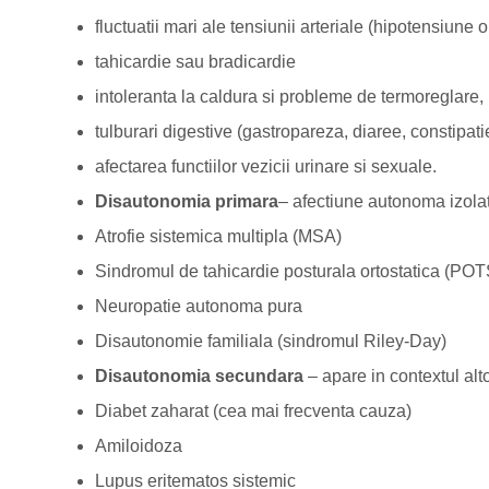
fluctuatii mari ale tensiunii arteriale (hipotensiune 
tahicardie sau bradicardie
intoleranta la caldura si probleme de termoreglare,
tulburari digestive (gastropareza, diaree, constipati
afectarea functiilor vezicii urinare si sexuale.
Disautonomia primara
– afectiune autonoma izolat
Atrofie sistemica multipla (MSA)
Sindromul de tahicardie posturala ortostatica (POT
Neuropatie autonoma pura
Disautonomie familiala (sindromul Riley-Day)
Disautonomia secundara
– apare in contextul alto
Diabet zaharat (cea mai frecventa cauza)
Amiloidoza
Lupus eritematos sistemic