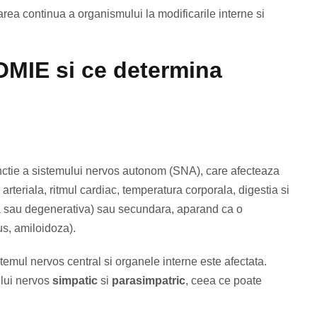
ea continua a organismului la modificarile interne si
MIE si ce determina
unctie a sistemului nervos autonom (SNA), care afecteaza
arteriala, ritmul cardiac, temperatura corporala, digestia si
ca sau degenerativa) sau secundara, aparand ca o
us, amiloidoza).
temul nervos central si organele interne este afectata.
ului nervos
simpatic
si
parasimpatric
, ceea ce poate