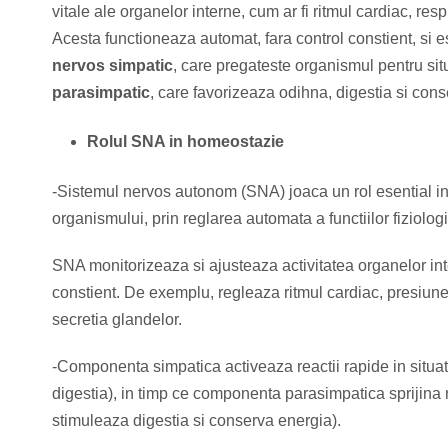
vitale ale organelor interne, cum ar fi ritmul cardiac, resp
Acesta functioneaza automat, fara control constient, si 
nervos simpatic
, care pregateste organismul pentru situa
parasimpatic
, care favorizeaza odihna, digestia si con
Rolul SNA in homeostazie
-Sistemul nervos autonom (SNA) joaca un rol esential in 
organismului, prin reglarea automata a functiilor fiziologi
SNA monitorizeaza si ajusteaza activitatea organelor inte
constient. De exemplu, regleaza ritmul cardiac, presiunea
secretia glandelor.
-Componenta simpatica activeaza reactii rapide in situatii
digestia), in timp ce componenta parasimpatica sprijina r
stimuleaza digestia si conserva energia).