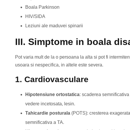
Boala Parkinson
HIV/SIDA
Leziuni ale maduvei spinarii
III. Simptome in boala di
Pot varia mult de la o persoana la alta si pot fi intermit
usoara si nespecifica, in altele este severa.
1. Cardiovasculare
Hipotensiune ortostatica
: scaderea semnificativa 
vedere incetosata, lesin.
Tahicardie posturala
(POTS): cresterea exagerata 
semnificativa a TA.