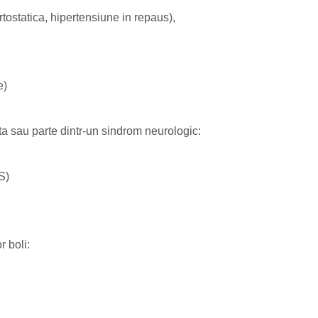
ortostatica, hipertensiune in repaus),
e)
a sau parte dintr-un sindrom neurologic:
S)
r boli: