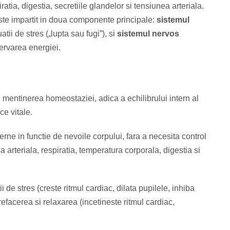
iratia, digestia, secretiile glandelor si tensiunea arteriala.
este impartit in doua componente principale:
sistemul
tii de stres („lupta sau fugi”), si
sistemul nervos
servarea energiei.
mentinerea homeostaziei, adica a echilibrului intern al
ce vitale.
rne in functie de nevoile corpului, fara a necesita control
 arteriala, respiratia, temperatura corporala, digestia si
 de stres (creste ritmul cardiac, dilata pupilele, inhiba
efacerea si relaxarea (incetineste ritmul cardiac,