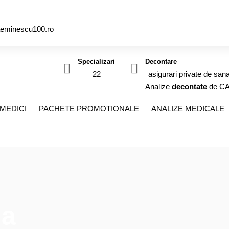
aeminescu100.ro
Specializari
Decontare
22
asigurari private de sana
Analize
decontate
de C
MEDICI
PACHETE PROMOTIONALE
ANALIZE MEDICALE
ia