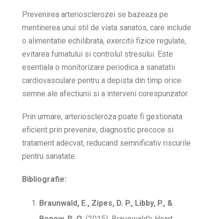
Prevenirea arteriosclerozei se bazeaza pe
mentinerea unui stil de viata sanatos, care include
o alimentatie echilibrata, exercitii fizice regulate,
evitarea fumatului si controlul stresului. Este
esentiala o monitorizare periodica a sanatatii
cardiovasculare pentru a depista din timp orice
semne ale afectiunii si a interveni corespunzator.
Prin urmare, arterioscleroza poate fi gestionata
eficient prin prevenire, diagnostic precoce si
tratament adecvat, reducand semnificativ riscurile
pentru sanatate.
Bibliografie:
Braunwald, E., Zipes, D. P., Libby, P., &
Bonow, R. O.
(2015).
Braunwald’s Heart