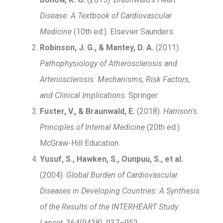
Disease: A Textbook of Cardiovascular
Medicine
(10th ed.). Elsevier Saunders.
Robinson, J. G., & Mantey, D. A.
(2011).
Pathophysiology of Atherosclerosis and
Arteriosclerosis: Mechanisms, Risk Factors,
and Clinical Implications
. Springer.
Fuster, V., & Braunwald, E.
(2018).
Harrison’s
Principles of Internal Medicine
(20th ed.).
McGraw-Hill Education.
Yusuf, S., Hawken, S., Ounpuu, S., et al.
(2004).
Global Burden of Cardiovascular
Diseases in Developing Countries: A Synthesis
of the Results of the INTERHEART Study
.
Lancet
, 364(9438), 937–952.