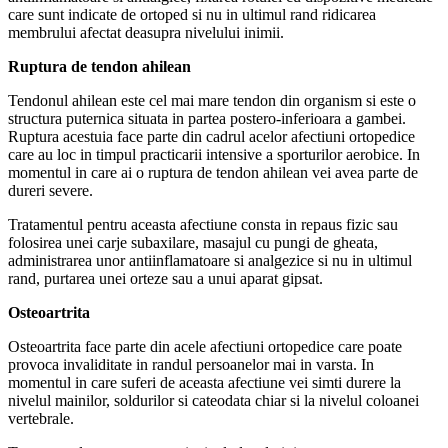
care sunt indicate de ortoped si nu in ultimul rand ridicarea
membrului afectat deasupra nivelului inimii.
Ruptura de tendon ahilean
Tendonul ahilean este cel mai mare tendon din organism si este o
structura puternica situata in partea postero-inferioara a gambei.
Ruptura acestuia face parte din cadrul acelor afectiuni ortopedice
care au loc in timpul practicarii intensive a sporturilor aerobice. In
momentul in care ai o ruptura de tendon ahilean vei avea parte de
dureri severe.
Tratamentul pentru aceasta afectiune consta in repaus fizic sau
folosirea unei carje subaxilare, masajul cu pungi de gheata,
administrarea unor antiinflamatoare si analgezice si nu in ultimul
rand, purtarea unei orteze sau a unui aparat gipsat.
Osteoartrita
Osteoartrita face parte din acele afectiuni ortopedice care poate
provoca invaliditate in randul persoanelor mai in varsta. In
momentul in care suferi de aceasta afectiune vei simti durere la
nivelul mainilor, soldurilor si cateodata chiar si la nivelul coloanei
vertebrale.