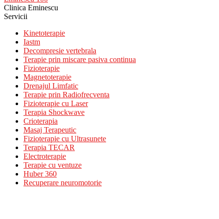
Clinica Eminescu
Servicii
Kinetoterapie
Iastm
Decompresie vertebrala
Terapie prin miscare pasiva continua
Fizioterapie
Magnetoterapie
Drenajul Limfatic
Terapie prin Radiofrecventa
Fizioterapie cu Laser
Terapia Shockwave
Crioterapia
Masaj Terapeutic
Fizioterapie cu Ultrasunete
Terapia TECAR
Electroterapie
Terapie cu ventuze
Huber 360
Recuperare neuromotorie