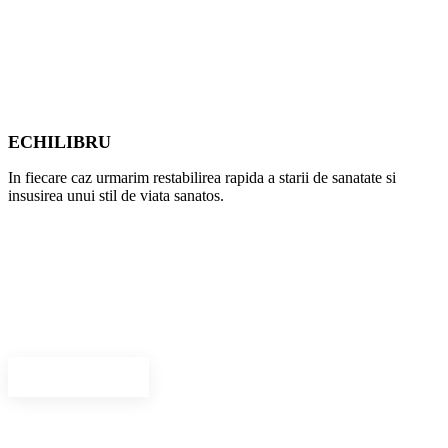
ECHILIBRU
In fiecare caz urmarim restabilirea rapida a starii de sanatate si
insusirea unui stil de viata sanatos.
Medici specialisti
Avem o echipa care reuneste medici de exceptie si aplicam solutii
inovative de tratament.
Vezi personal