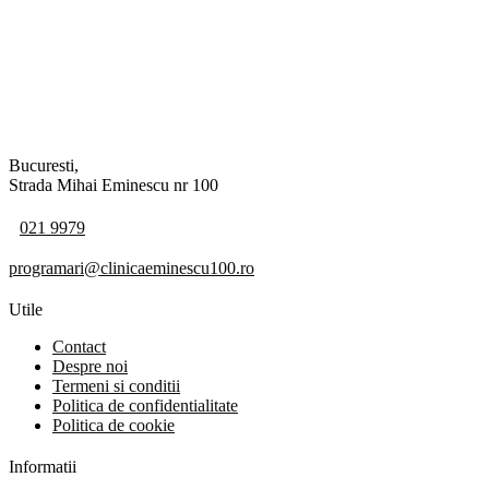
Bucuresti,
Strada Mihai Eminescu nr 100
021 9979
programari@clinicaeminescu100.ro
Utile
Contact
Despre noi
Termeni si conditii
Politica de confidentialitate
Politica de cookie
Informatii