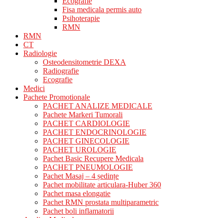
Ecografie
Fisa medicala permis auto
Psihoterapie
RMN
RMN
CT
Radiologie
Osteodensitometrie DEXA
Radiografie
Ecografie
Medici
Pachete Promotionale
PACHET ANALIZE MEDICALE
Pachete Markeri Tumorali
PACHET CARDIOLOGIE
PACHET ENDOCRINOLOGIE
PACHET GINECOLOGIE
PACHET UROLOGIE
Pachet Basic Recupere Medicala
PACHET PNEUMOLOGIE
Pachet Masaj – 4 ședințe
Pachet mobilitate articulara-Huber 360
Pachet masa elongatie
Pachet RMN prostata multiparametric
Pachet boli inflamatorii