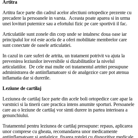
Artitra
Artitra face parte din cadrul acelor afectiuni ortopedice prezente cu
precadere la persoanele in varsta. Aceasta poate aparea si in urma
unei lovituri puternice sau a efortului fizic pe care sportivii il fac.
Articulatiile sunt zonele din corp unde se intalnesc doua oase iar
principalul lor rol este acela de a oferi mobilitate membrelor care
sunt conectate de oasele articulatiei.
In cazul in care suferi de artrita, un tratament potrivit va ajuta la
prevenirea leziunilor ireversibile si dizabilitatilor la nivelul
articulatiilor. De cele mai multe ori tratamentul artritei presupune
administrarea de antiinflamatoare si de analgezice care pot atenua
inflamatia dar si durerile.
Leziune de cartilaj
Leziunea de cartilaj face parte din acele boli ortopedice care apar la
varstnici si la tinerii care practica intens anumite sporturi. Persoanele
care au o leziune de cartilaj vor simti durere in partea interioara a
genunchiului.
Tratamentul pentru leziunea de cartilaj presupune: repaus, aplicarea
unor comprese cu gheata, recomandarea unor medicamente
antiinflamatoare si antialgice, fixarea rotulei cu dispozitive medicale