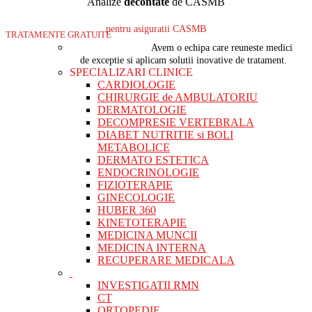
Analize
decontate
de CASMB
pentru asiguratii CASMB
TRATAMENTE GRATUITE
Avem o echipa care reuneste medici
de exceptie si aplicam solutii inovative de tratament.
SPECIALIZARI CLINICE
CARDIOLOGIE
CHIRURGIE de AMBULATORIU
DERMATOLOGIE
DECOMPRESIE VERTEBRALA
DIABET NUTRITIE si BOLI
METABOLICE
DERMATO ESTETICA
ENDOCRINOLOGIE
FIZIOTERAPIE
GINECOLOGIE
HUBER 360
KINETOTERAPIE
MEDICINA MUNCII
MEDICINA INTERNA
RECUPERARE MEDICALA
INVESTIGATII RMN
CT
ORTOPEDIE