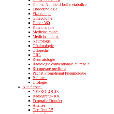
Diabet, Nutritie si boli metabolice
Endocrinologie
Fizioterapie
Ginecologie
Huber 360
Kinetoterapie
Medicina muncii
Medicina interna
Neurologie
Oftalmologie
Ortopedie
ORL
Reumatologie
Radiologie conventionala cu raze X
Recuperare medicala
Pachet Promotional Pneumologie
Psihiatrie
Urologie
Alte Servicii
NEFROLOGIE
Radiografie- RX
Ecografie Doppler
Analize
Certificat A5