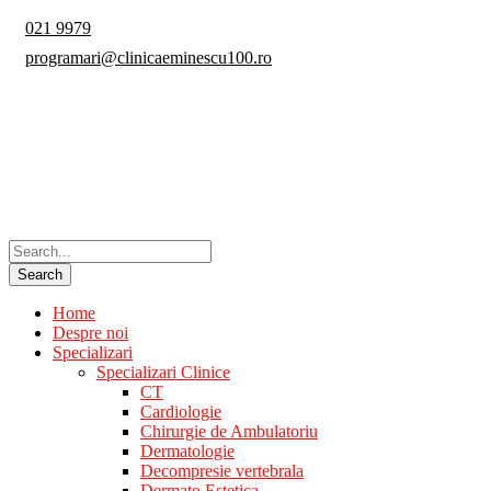
021 9979
programari@clinicaeminescu100.ro
Home
Despre noi
Specializari
Specializari Clinice
CT
Cardiologie
Chirurgie de Ambulatoriu
Dermatologie
Decompresie vertebrala
Dermato Estetica