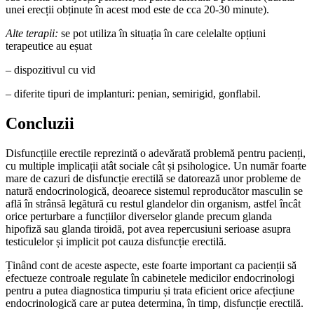
unei erecții obținute în acest mod este de cca 20-30 minute).
Alte terapii:
se pot utiliza în situația în care celelalte opțiuni
terapeutice au eșuat
– dispozitivul cu vid
– diferite tipuri de implanturi: penian, semirigid, gonflabil.
Concluzii
Disfuncțiile erectile reprezintă o adevărată problemă pentru pacienți,
cu multiple implicații atât sociale cât și psihologice. Un număr foarte
mare de cazuri de disfuncție erectilă se datorează unor probleme de
natură endocrinologică, deoarece sistemul reproducător masculin se
află în strânsă legătură cu restul glandelor din organism, astfel încât
orice perturbare a funcțiilor diverselor glande precum glanda
hipofiză sau glanda tiroidă, pot avea repercusiuni serioase asupra
testiculelor și implicit pot cauza disfuncție erectilă.
Ținând cont de aceste aspecte, este foarte important ca pacienții să
efectueze controale regulate în cabinetele medicilor endocrinologi
pentru a putea diagnostica timpuriu și trata eficient orice afecțiune
endocrinologică care ar putea determina, în timp, disfuncție erectilă.