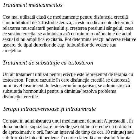
Tratament medicamentos
Cea mai utilizată clasă de medicamente pentru disfuncția erectilă
sunt inhibitorii de 5-fosfodiesterază; aceste medicamente determină
relaxarea musculaturii penisului și creșterea presiunii sângelui, ceea
ce susține erecția; se administrează cu minim o oră înainte de actul
sexual și nu amplifică excitația. Pot determina reacții adverse relative
ușoare, de tipul durerilor de cap, tulburărilor de vedere sau
amețelilor.
Tratament de substituție cu testosteron
Un alt tratament utilizat pentru erecție este reprezentat de terapia cu
testosteron. Pentru cazurile în care disfuncția erectilă se datorează
unui nivel insuficient de testosteron în organism, se administrează
substituția hormonului pentru a diminua/ rezolva problema
disfuncției erectile.
Terapii intracavernoase și intrauretrale
Constau în administrarea unui medicament denumit Alprostadil , în
două moduri: supozitoare ureterale (se obține o erecție cu o durată
de aproximativ o oră, într-un interval de timp de cca 10 minute) sau
sub formă de injecții peniene, în partea laterală a penisului (durata