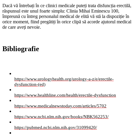
Dacă vă întrebați în ce clinici medicale puteți trata disfuncția erectilă,
răspunsul este unul foarte simplu: Clinia Mihai Eminescu 100,
împreună cu întreg personalul medical de elită vă stă la dispoziție în
orice moment, fiind pregătiți în orice clipă să acorde ajutorul medical
de care aveți nevoie.
Bibliografie
https://www.urologyhealth.org/urology-a-z/e/erectile-
dysfunction-(ed)
https://www.healthline.com/health/erectile-dysfunction
https://www.medicalnewstoday.com/articles/5702
https://www.ncbi.nlm.nih.gov/books/NBK562253/
https://pubmed.ncbi.nlm.nih.gov/31099420/