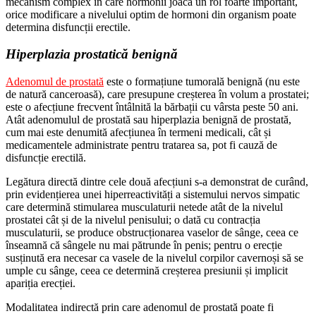
mecanism complex în care hormonii joacă un rol foarte important,
orice modificare a nivelului optim de hormoni din organism poate
determina disfuncții erectile.
Hiperplazia prostatică benignă
Adenomul de prostată
este o formațiune tumorală benignă (nu este
de natură canceroasă), care presupune creșterea în volum a prostatei;
este o afecțiune frecvent întâlnită la bărbații cu vârsta peste 50 ani.
Atât adenomulul de prostată sau hiperplazia benignă de prostată,
cum mai este denumită afecțiunea în termeni medicali, cât și
medicamentele administrate pentru tratarea sa, pot fi cauză de
disfuncție erectilă.
Legătura directă dintre cele două afecțiuni s-a demonstrat de curând,
prin evidențierea unei hiperreactivități a sistemului nervos simpatic
care determină stimularea musculaturii netede atât de la nivelul
prostatei cât și de la nivelul penisului; o dată cu contracția
musculaturii, se produce obstrucționarea vaselor de sânge, ceea ce
înseamnă că sângele nu mai pătrunde în penis; pentru o erecție
susținută era necesar ca vasele de la nivelul corpilor cavernoși să se
umple cu sânge, ceea ce determină creșterea presiunii și implicit
apariția erecției.
Modalitatea indirectă prin care adenomul de prostată poate fi