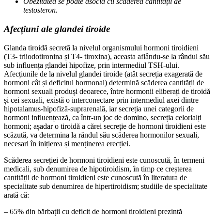
Obezitatea se poate asocia cu scăderea cantității de
testosteron.
Afecțiuni ale glandei tiroide
Glanda tiroidă secretă la nivelul organismului hormoni tiroidieni
(T3- triiodotironina și T4- tiroxina), aceasta aflându-se la rândul său
sub influența glandei hipofize, prin intermediul TSH-ului.
Afecțiunile de la nivelul glandei tiroide (atât secreția exagerată de
hormoni cât și deficitul hormonal) determină scăderea cantității de
hormoni sexuali produși deoarece, între hormonii eliberați de tiroidă
și cei sexuali, există o interconectare prin intermediul axei dintre
hipotalamus-hipofiză-suprarenală, iar secreția unei categorii de
hormoni influențează, ca într-un joc de domino, secreția celorlalți
hormoni; așadar o tiroidă a cărei secreție de hormoni tiroidieni este
scăzută, va determina la rândul său scăderea hormonilor sexuali,
necesari în inițierea și menținerea erecției.
Scăderea secreției de hormoni tiroidieni este cunoscută, în termeni
medicali, sub denumirea de hipotiroidism, în timp ce creșterea
cantității de hormoni tiroidieni este cunoscută în literatura de
specialitate sub denumirea de hipertiroidism; studiile de specialitate
arată că:
– 65% din bărbații cu deficit de hormoni tiroidieni prezintă