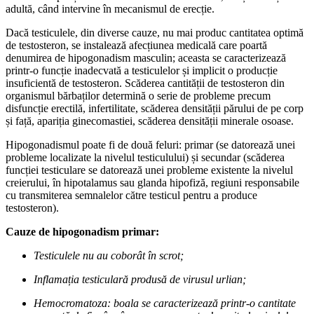
adultă, când intervine în mecanismul de erecție.
Dacă testiculele, din diverse cauze, nu mai produc cantitatea optimă
de testosteron, se instalează afecțiunea medicală care poartă
denumirea de hipogonadism masculin; aceasta se caracterizează
printr-o funcție inadecvată a testiculelor și implicit o producție
insuficientă de testosteron. Scăderea cantității de testosteron din
organismul bărbaților determină o serie de probleme precum
disfuncție erectilă, infertilitate, scăderea densității părului de pe corp
și față, apariția ginecomastiei, scăderea densității minerale osoase.
Hipogonadismul poate fi de două feluri: primar (se datorează unei
probleme localizate la nivelul testiculului) și secundar (scăderea
funcției testiculare se datorează unei probleme existente la nivelul
creierului, în hipotalamus sau glanda hipofiză, regiuni responsabile
cu transmiterea semnalelor către testicul pentru a produce
testosteron).
Cauze de hipogonadism primar:
Testiculele nu au coborât în scrot;
Inflamația testiculară produsă de virusul urlian;
Hemocromatoza: boala se caracterizează printr-o cantitate