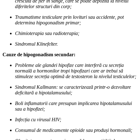
crescută de fier în sânge, care se poate depozita la nivelul
diferitelor structuri din corp;
Traumatisme testiculare prin lovituri sau accidente, pot
determina hipogonadism primar;
Chimioterapia sau radioterapia;
Sindromul Klinefelter.
Cauze de hipogonadism secundar:
Probleme ale glandei hipofize care interferă cu secreția
normală a hormonilor tropi hipofizari care ar trebui să
stimuleze secreția optimă de testosteron la nivelul testiculelor;
Sindromul Kallmann: se caracterizează printr-o dezvoltare
deficitară a hipotalamusului;
Boli inflamatorii care presupun implicarea hipotalamusului
sau a hipofizei;
Infecția cu virusul HIV;
Consumul de medicamente opioide sau produși hormonali;