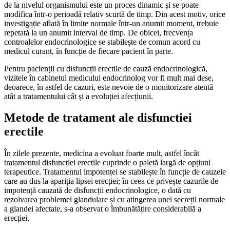
de la nivelul organismului este un proces dinamic și se poate
modifica într-o perioadă relativ scurtă de timp. Din acest motiv, orice
investigație aflată în limite normale într-un anumit moment, trebuie
repetată la un anumit interval de timp. De obicei, frecvența
controalelor endocrinologice se stabilește de comun acord cu
medicul curant, în funcție de fiecare pacient în parte.
Pentru pacienții cu disfuncții erectile de cauză endocrinologică,
vizitele în cabinetul medicului endocrinolog vor fi mult mai dese,
deoarece, în astfel de cazuri, este nevoie de o monitorizare atentă
atât a tratamentului cât și a evoluției afecțiunii.
Metode de tratament ale disfunctiei
erectile
În zilele prezente, medicina a evoluat foarte mult, astfel încât
tratamentul disfuncției erectile cuprinde o paletă largă de opțiuni
terapeutice. Tratamentul impotenței se stabilește în funcție de cauzele
care au dus la apariția lipsei erecției; în ceea ce privește cazurile de
impotență cauzată de disfuncții endocrinologice, o dată cu
rezolvarea problemei glandulare și cu atingerea unei secreții normale
a glandei afectate, s-a observat o îmbunătățire considerabilă a
erecției.