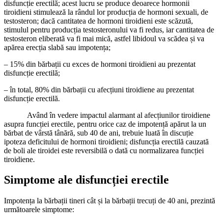
disfuncție erectilă; acest lucru se produce deoarece hormonii
tiroidieni stimulează la rândul lor producția de hormoni sexuali, de
testosteron; dacă cantitatea de hormoni tiroidieni este scăzută,
stimulul pentru producția testosteronului va fi redus, iar cantitatea de
testosteron eliberată va fi mai mică, astfel libidoul va scădea și va
apărea erecția slabă sau impotența;
– 15% din bărbații cu exces de hormoni tiroidieni au prezentat
disfuncție erectilă;
– în total, 80% din bărbații cu afecțiuni tiroidiene au prezentat
disfuncție erectilă.
Având în vedere impactul alarmant al afecțiunilor tiroidiene
asupra funcției erectile, pentru orice caz de impotență apărut la un
bărbat de vârstă tânără, sub 40 de ani, trebuie luată în discuție
ipoteza deficitului de hormoni tiroidieni; disfuncția erectilă cauzată
de boli ale tiroidei este reversibilă o dată cu normalizarea funcției
tiroidiene.
Simptome ale disfuncției erectile
Impotența la bărbații tineri cât și la bărbații trecuți de 40 ani, prezintă
următoarele simptome: