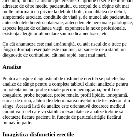
afecțiuni, nu doar a disfuncției erectile. Cuprinde o serie de întrebări
adresate de către medic, pacientului, cu scopul de a obține cât mai
multe informații cu privire la debutul bolii, modalitatea de debut,
simptomele asociate, condițiile de viață și de muncă ale pacientului,
antecedentele heredo-colaterale, antecedentele personale patologice,
aspecte legate de calitatea vieții, expunerea la noxe profesionale,
existența alergiilor alimentare sau medicamentoase, etc.
Cu cât anamneza este mai amănunțită, cu atât riscul de a trece pe
lângă informații esențiale este mai mic, iar șansele de a stabili un
diagnostic de certitudine, cât mai rapid, sunt mai mari.
Analize
Pentru a susține diagnosticul de disfuncție erectilă se pot efectua
analize de sânge pentru a completa tabloul clinic; analizele pentru
impotență includ probe uzuale precum hemograma, profil de
coagulare, probe hepatice, probe renale, profil lipidic, ionogramă,
sumar de urină, alături de determinarea nivelului de testosteron din
sânge. Această listă de analize este orientativă deoarece medicul
curant va fi cel care va stabili cu exactitate ce analize trebuie să
efectueze fiecare pacient, în funcție de particularitățile fiecărui
bolnav în parte.
Imagistica disfuncției erectile