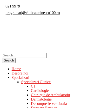
021 9979
programari@clinicaeminescu100.ro
Home
Despre noi
Specializari
Specializari Clinice
CT
Cardiologie
Chirurgie de Ambulatoriu
Dermatologie
Decompresie vertebrala
Dermato Estetica