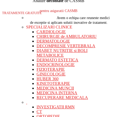
Analize
decontate
de CASMB
pentru asiguratii CASMB
TRATAMENTE GRATUITE
Avem o echipa care reuneste medici
de exceptie si aplicam solutii inovative de tratament.
SPECIALIZARI CLINICE
CARDIOLOGIE
CHIRURGIE de AMBULATORIU
DERMATOLOGIE
DECOMPRESIE VERTEBRALA
DIABET NUTRITIE si BOLI
METABOLICE
DERMATO ESTETICA
ENDOCRINOLOGIE
FIZIOTERAPIE
GINECOLOGIE
HUBER 360
KINETOTERAPIE
MEDICINA MUNCII
MEDICINA INTERNA
RECUPERARE MEDICALA
INVESTIGATII RMN
CT
ORTOPEDIE