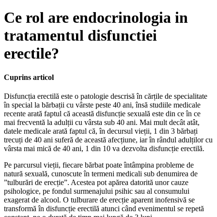
Ce rol are endocrinologia in
tratamentul disfunctiei
erectile?
Cuprins articol
Disfuncția erectilă este o patologie descrisă în cărțile de specialitate
în special la bărbații cu vârste peste 40 ani, însă studiile medicale
recente arată faptul că această disfuncție sexuală este din ce în ce
mai frecventă la adulții cu vârsta sub 40 ani. Mai mult decât atât,
datele medicale arată faptul că, în decursul vieții, 1 din 3 bărbați
trecuți de 40 ani suferă de această afecțiune, iar în rândul adulților cu
vârsta mai mică de 40 ani, 1 din 10 va dezvolta disfuncție erectilă.
Pe parcursul vieții, fiecare bărbat poate întâmpina probleme de
natură sexuală, cunoscute în termeni medicali sub denumirea de
”tulburări de erecție”. Acestea pot apărea datorită unor cauze
psihologice, pe fondul surmenajului psihic sau al consumului
exagerat de alcool. O tulburare de erecție aparent inofensivă se
transformă în disfuncție erectilă atunci când evenimentul se repetă