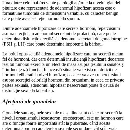
Una dintre cele mai frecvente patologii apărute la nivelul glandei
pituitare este reprezentată de adenomul hipofizar; acesta este o
formațiune tumorală de dimensiuni variabile, cu caracter benign,
care poate avea secreție hormonală sau nu.
Dintre adenoamele hipofizare care secretă hormoni, repercusiuni
asupra erecției au adenomul secretant de prolactină, care poate
determina disfuncție erectilă și adenomul secretant de gonadotropine
(FSH și LH) care poate determina impotență la bărbați.
La polul opus se află adenoamele hipofizare care nu secretă niciun
fel de hormoni, dar care determină insuficiență hipofizară deoarece
țesutul tumoral exercită un efect de masă asupra țesutului sănătos și
îi influențează funcția. În această situație va exista un deficit de
hormoni eliberați la nivel hipofizar, ceea ce va avea repercursiuni
asupra secreției celorlalți hormoni din organism; în ceea ce privește
partea sexuală, adenomul hipofizar nesecretant poate fi cauză de
disfuncție sexuală la bărbați.
Afecțiuni ale gonadelor
Gonadele sau organele sexuale masculine sunt cele care secretă la
nivelul organismului testosteron; testosteronul este un hormon care
are o funcție foarte importantă atât la pubertate, când acesta
determină apariția caracterelor sexuale secundare, cât și în viața