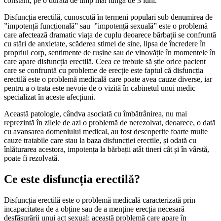
constant, pe o durată de timp mai lungă de 3 luni.
Disfuncția erectilă, cunoscută în termeni populari sub denumirea de
”impotență funcțională” sau ”impotență sexuală” este o problemă
care afectează dramatic viața de cuplu deoarece bărbații se confruntă
cu stări de anxietate, scăderea stimei de sine, lipsa de încredere în
propriul corp, sentimente de rușine sau de vinovăție în momentele în
care apare disfuncția erectilă. Ceea ce trebuie să știe orice pacient
care se confruntă cu probleme de erecție este faptul că disfuncția
erectilă este o problemă medicală care poate avea cauze diverse, iar
pentru a o trata este nevoie de o vizită în cabinetul unui medic
specializat în aceste afecțiuni.
Această patologie, cândva asociată cu îmbătrânirea, nu mai
reprezintă în zilele de azi o problemă de nerezolvat, deoarece, o dată
cu avansarea domeniului medical, au fost descoperite foarte multe
cauze tratabile care stau la baza disfuncției erectile, și odată cu
înlăturarea acestora, impotența la bărbații atât tineri cât și în vârstă,
poate fi rezolvată.
Ce este disfuncția erectilă?
Disfuncția erectilă este o problemă medicală caracterizată prin
incapacitatea de a obține sau de a menține erecția necesară
desfășurării unui act sexual; această problemă care apare în