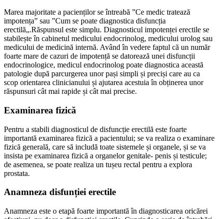
Marea majoritate a pacienților se întreabă ”Ce medic tratează
impotența” sau ”Cum se poate diagnostica disfuncția
erectilă„.Răspunsul este simplu. Diagnosticul impotenței erectile se
stabilește în cabinetul medicului endocrinolog, medicului urolog sau
medicului de medicină internă. Având în vedere faptul că un număr
foarte mare de cazuri de impotență se datorează unei disfuncții
endocrinologice, medicul endocrinolog poate diagnostica această
patologie după parcurgerea unor pași simpli și preciși care au ca
scop orientarea clinicianului și ajutarea acestuia în obținerea unor
răspunsuri cât mai rapide și cât mai precise.
Examinarea fizică
Pentru a stabili diagnosticul de disfuncție erectilă este foarte
importantă examinarea fizică a pacientului; se va realiza o examinare
fizică generală, care să includă toate sistemele și organele, și se va
insista pe examinarea fizică a organelor genitale- penis și testicule;
de asemenea, se poate realiza un tușeu rectal pentru a explora
prostata.
Anamneza disfunției erectile
Anamneza este o etapă foarte importantă în diagnosticarea oricărei