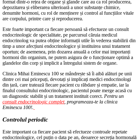
format dintr-o rețea de organe și glande care au ca rol producerea,
depozitarea și eliberarea ulterioară a unor substanțe chimice,
denumite hormoni, cu rol de menținere și control al funcțiilor vitale
are corpului, printre care și reproducerea.
Este foarte important ca fiecare persoană să efectueze un consult
endocrinologic de specialitate, pe parcursul căruia medicul
endocrinolog va putea obține informații utile în vederea stabilirii din
timp a unor afecțiuni endocrinologice și instituirea unui tratament
oportun; de asemenea, prin dozarea anuală a celor mai importanți
hormoni din organism, ne putem asigura de o funcționare optimă a
glandelor din corp și implicit a întregului sistem de organe.
Clinica Mihai Eminescu 100 se mândrește să îi aibă alături pe unii
dintre cei mai pricepuți, devotați și implicați medici endocrinologi
din țară, care tratează fiecare pacient cu răbdare și empatie, iar la
finalul consultului endocrinologic, pacientul poate merge acasă cu
un diagnostic stabilit și un tratament instituit corect.
Pentru un
consult endocrinologic complet
, programeaza-te la clinica
Eminescu 100!.
Controlul periodic
Este important ca fiecare pacient să efectueze controale repetate
endocrinologice, cel puțin o data pe an, deoarece secreția hormonală