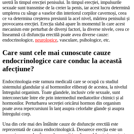
uretră în timpul erecției penisului. În timpul erecției, impulsurile
sexuale sunt transmise de la creier la penis, iar acest lucru determină
umplerea cu sânge a vaselor din interiorul corpilor cavernoși, ceea
ce va determina creșterea presiunii la acel nivel, mărirea penisului și
provocarea erecției. Erecția slabă apare în momentul în care acest
mecanism este perturbat de diverși factori, la diverse nivele, ceea ce
înseamnă că disfuncția erectilă poate avea diverse cauze:
endocrinologice,
neurologice
, vasculare, psihologice, etc.
Care sunt cele mai cunoscute cauze
endocrinologice care conduc la această
afecțiune?
Endocrinologia este ramura medicală care se ocupă cu studiul
sistemului glandular și al hormonilor eliberați de acestea, la nivelul
întregului organism. Toate glandele, inclusiv cele sexuale, sunt
interconectate între ele prin intermediul mediatorilor chimici și al
hormonilor. Perturbarea secreției oricărui hormon din organism
poate avea repercursiuni în lanț asupra celorlalte glande și asupra
întregului corp.
Una din cele mai des întâlnite cauze de disfuncție erectilă este
reprezentată de cauza endocrinologică. Deoarece erecția este un