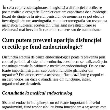
În ceea ce privește explorarea imagistică a disfuncției erectile, se
poate realiza o ecografie Doppler care are capacitatea de a evidenția
fluxul de sânge de la nivelul penisului; de asemenea se pot efectua
investigații precum arteriografia, computer tomografia sau rezonanța
magnetică nucleară; acestea din urmă sunt investigații care se
efectuează mai frecvent în cazuri de cancere sau de traumatisme.
Cum putem preveni apariția disfuncției
erectile pe fond endocrinologic?
Disfuncția erectilă de cauză endocrinologică poate fi prevenită prin
control periodic al sistemului endocrin; acest lucru se realizează prin
consultații anuale în cabinetele medicilor endocrinologi. De ce este
foarte important să ținem sub control funcțiile glandelor din
organism? Deoarece secreția acestora influențează întreg corpul ca
un cerc vicios, iar dacă o glandă iese din funcțiune, întreg
organismul are de suferit.
Consultatie la medicul endocrinolog
Sistemul endocrin îndeplinește un rol foarte important la nivelul
organismului, fiind responsabil cu buna funcționare a sa; acesta este