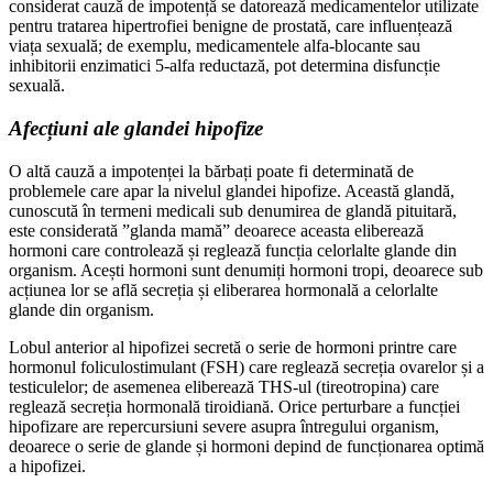
considerat cauză de impotență se datorează medicamentelor utilizate
pentru tratarea hipertrofiei benigne de prostată, care influențează
viața sexuală; de exemplu, medicamentele alfa-blocante sau
inhibitorii enzimatici 5-alfa reductază, pot determina disfuncție
sexuală.
Afecțiuni ale glandei hipofize
O altă cauză a impotenței la bărbați poate fi determinată de
problemele care apar la nivelul glandei hipofize. Această glandă,
cunoscută în termeni medicali sub denumirea de glandă pituitară,
este considerată ”glanda mamă” deoarece aceasta eliberează
hormoni care controlează și reglează funcția celorlalte glande din
organism. Acești hormoni sunt denumiți hormoni tropi, deoarece sub
acțiunea lor se află secreția și eliberarea hormonală a celorlalte
glande din organism.
Lobul anterior al hipofizei secretă o serie de hormoni printre care
hormonul foliculostimulant (FSH) care reglează secreția ovarelor și a
testiculelor; de asemenea eliberează THS-ul (tireotropina) care
reglează secreția hormonală tiroidiană. Orice perturbare a funcției
hipofizare are repercursiuni severe asupra întregului organism,
deoarece o serie de glande și hormoni depind de funcționarea optimă
a hipofizei.