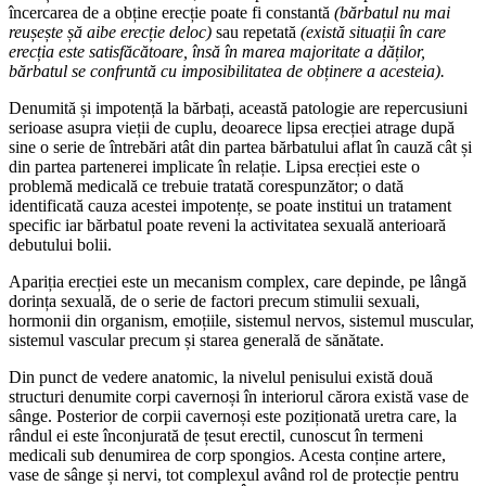
încercarea de a obține erecție poate fi constantă
(bărbatul nu mai
reușește șă aibe erecție deloc)
sau repetată
(există situații în care
erecția este satisfăcătoare, însă în marea majoritate a dăților,
bărbatul se confruntă cu imposibilitatea de obținere a acesteia).
Denumită și impotență la bărbați, această patologie are repercusiuni
serioase asupra vieții de cuplu, deoarece lipsa erecției atrage după
sine o serie de întrebări atât din partea bărbatului aflat în cauză cât și
din partea partenerei implicate în relație. Lipsa erecției este o
problemă medicală ce trebuie tratată corespunzător; o dată
identificată cauza acestei impotențe, se poate institui un tratament
specific iar bărbatul poate reveni la activitatea sexuală anterioară
debutului bolii.
Apariția erecției este un mecanism complex, care depinde, pe lângă
dorința sexuală, de o serie de factori precum stimulii sexuali,
hormonii din organism, emoțiile, sistemul nervos, sistemul muscular,
sistemul vascular precum și starea generală de sănătate.
Din punct de vedere anatomic, la nivelul penisului există două
structuri denumite corpi cavernoși în interiorul cărora există vase de
sânge. Posterior de corpii cavernoși este poziționată uretra care, la
rândul ei este înconjurată de țesut erectil, cunoscut în termeni
medicali sub denumirea de corp spongios. Acesta conține artere,
vase de sânge și nervi, tot complexul având rol de protecție pentru