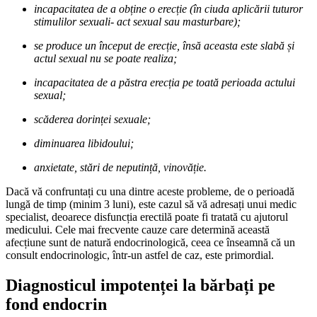
incapacitatea de a obține o erecție (în ciuda aplicării tuturor
stimulilor sexuali- act sexual sau masturbare);
se produce un început de erecție, însă aceasta este slabă și
actul sexual nu se poate realiza;
incapacitatea de a păstra erecția pe toată perioada actului
sexual;
scăderea dorinței sexuale;
diminuarea libidoului;
anxietate, stări de neputință, vinovăție.
Dacă vă confruntați cu una dintre aceste probleme, de o perioadă
lungă de timp (minim 3 luni), este cazul să vă adresați unui medic
specialist, deoarece disfuncția erectilă poate fi tratată cu ajutorul
medicului. Cele mai frecvente cauze care determină această
afecțiune sunt de natură endocrinologică, ceea ce înseamnă că un
consult endocrinologic, într-un astfel de caz, este primordial.
Diagnosticul impotenței la bărbați pe
fond endocrin