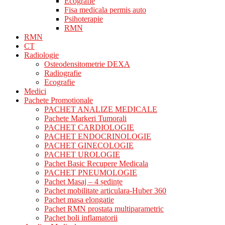
Ecografie
Fisa medicala permis auto
Psihoterapie
RMN
RMN
CT
Radiologie
Osteodensitometrie DEXA
Radiografie
Ecografie
Medici
Pachete Promotionale
PACHET ANALIZE MEDICALE
Pachete Markeri Tumorali
PACHET CARDIOLOGIE
PACHET ENDOCRINOLOGIE
PACHET GINECOLOGIE
PACHET UROLOGIE
Pachet Basic Recupere Medicala
PACHET PNEUMOLOGIE
Pachet Masaj – 4 ședințe
Pachet mobilitate articulara-Huber 360
Pachet masa elongatie
Pachet RMN prostata multiparametric
Pachet boli inflamatorii