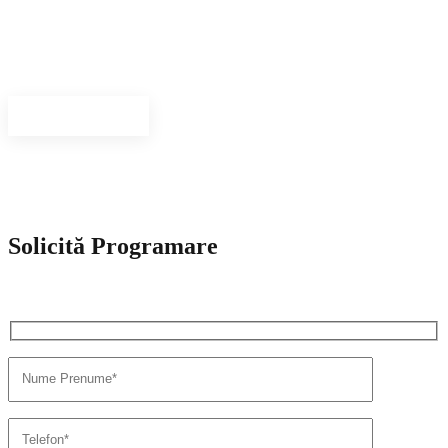
Medici specialisti
Avem o echipa care reuneste medici de exceptie si aplicam solutii
inovative de tratament.
Vezi personal
Solicită Programare