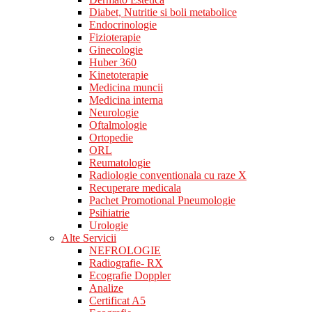
Diabet, Nutritie si boli metabolice
Endocrinologie
Fizioterapie
Ginecologie
Huber 360
Kinetoterapie
Medicina muncii
Medicina interna
Neurologie
Oftalmologie
Ortopedie
ORL
Reumatologie
Radiologie conventionala cu raze X
Recuperare medicala
Pachet Promotional Pneumologie
Psihiatrie
Urologie
Alte Servicii
NEFROLOGIE
Radiografie- RX
Ecografie Doppler
Analize
Certificat A5