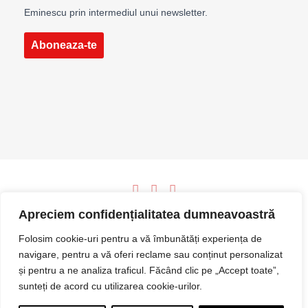
Eminescu prin intermediul unui newsletter.
Aboneaza-te
©2024 clinica eminescu.
by pasul următor
Apreciem confidențialitatea dumneavoastră
Folosim cookie-uri pentru a vă îmbunătăți experiența de
navigare, pentru a vă oferi reclame sau conținut personalizat
și pentru a ne analiza traficul. Făcând clic pe „Accept toate”,
sunteți de acord cu utilizarea cookie-urilor.