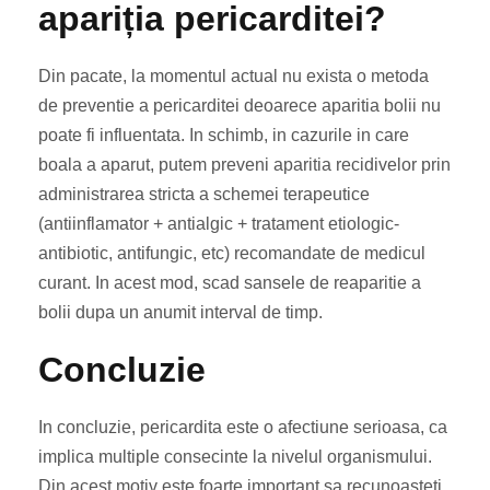
apariția pericarditei?
Din pacate, la momentul actual nu exista o metoda
de preventie a pericarditei deoarece aparitia bolii nu
poate fi influentata. In schimb, in cazurile in care
boala a aparut, putem preveni aparitia recidivelor prin
administrarea stricta a schemei terapeutice
(antiinflamator + antialgic + tratament etiologic-
antibiotic, antifungic, etc) recomandate de medicul
curant. In acest mod, scad sansele de reaparitie a
bolii dupa un anumit interval de timp.
Concluzie
In concluzie, pericardita este o afectiune serioasa, ca
implica multiple consecinte la nivelul organismului.
Din acest motiv este foarte important sa recunoasteti