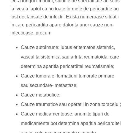
De-a lungul timpului, studiile de specialitate au scos
la iveala faptul ca nu toate formele de pericardite au
fost declansate de infectii. Exista numeroase situatii
in care pericardita apare datorita unor cauze non-
infectioase, precum:
Cauze autoimune: lupus eritematos sistemic,
vasculita sistemica sau artrita reumatoida, care
determina aparitia pericarditei reumatismale;
Cauze tumorale: formatiuni tumorale primare
sau secundare- metastaze;
Cauze metabolice;
Cauze traumatice sau operatii in zona toracelui;
Cauze medicamentoase: anumite tipuri de
medicamente pot determina aparitia pericarditei
acute; cele mai incriminate clase de