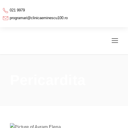
021 9979
programari@clinicaeminescu100.ro
Pericardita