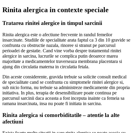
Rinita alergica in contexte speciale
Tratarea rinitei alergice in timpul sarcinii
Rinita alergica este o afectiune frecvente in randul femeilor
insarcinate. Studiile de specialitate arata faptul ca 3 din 10 gravide se
confrunta cu obstructie nazala, rinoree si stranut pe parcursul
perioadei de gestatie. Cand vine vorba despre tratamentul rinitei
alergice in sarcina, lucrurile se complica putin deoarece marea
majoritate a medicamentelor traverseaza membrana placentara si
ajung din circulatia materna in circulatia fetala.
Din aceste considerente, gravida trebuie sa solicite consult medical
de specialitate cand se confrunta cu simptomele rinitei alergice si,
sub nicio forma, nu trebuie sa administreze medicamente din propria
initiativa. In plus, terapia de desensibilizare poate continua pe
parcursul sarcinii daca aceasta a fost inceputa inainte ca femeia sa
ramana insarcinata, insa nu poate fi initiata in sarcina.
Rinita alergica si comorbiditatile – atentie la alte
afectiuni
Exista foarte multe situatii in care rinita alergica se poate asocia cu