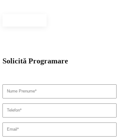
Avem o echipa care reuneste medici de exceptie si aplicam solutii
inovative de tratament.
Vezi personal
Solicită Programare