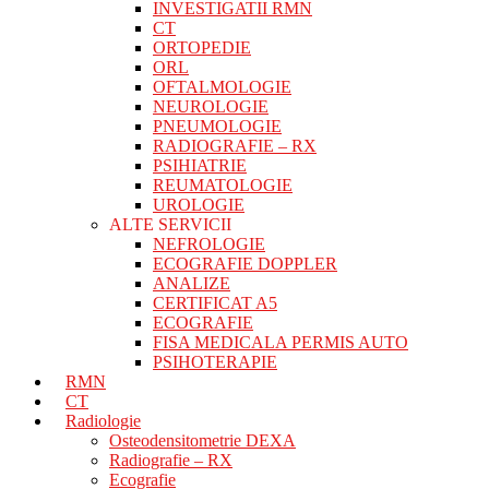
INVESTIGATII RMN
CT
ORTOPEDIE
ORL
OFTALMOLOGIE
NEUROLOGIE
PNEUMOLOGIE
RADIOGRAFIE – RX
PSIHIATRIE
REUMATOLOGIE
UROLOGIE
ALTE SERVICII
NEFROLOGIE
ECOGRAFIE DOPPLER
ANALIZE
CERTIFICAT A5
ECOGRAFIE
FISA MEDICALA PERMIS AUTO
PSIHOTERAPIE
RMN
CT
Radiologie
Osteodensitometrie DEXA
Radiografie – RX
Ecografie