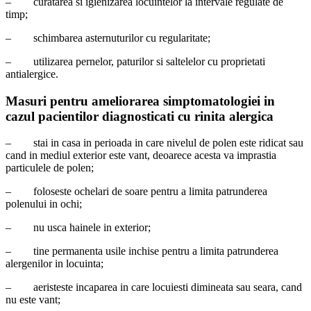
–
curatarea si igienizarea locuintelor la intervale regulate de
timp;
–
schimbarea asternuturilor cu regularitate;
–
utilizarea pernelor, paturilor si saltelelor cu proprietati
antialergice.
Masuri pentru ameliorarea simptomatologiei in
cazul pacientilor diagnosticati cu rinita alergica
–
stai in casa in perioada in care nivelul de polen este ridicat sau
cand in mediul exterior este vant, deoarece acesta va imprastia
particulele de polen;
–
foloseste ochelari de soare pentru a limita patrunderea
polenului in ochi;
–
nu usca hainele in exterior;
–
tine permanenta usile inchise pentru a limita patrunderea
alergenilor in locuinta;
–
aeristeste incaparea in care locuiesti dimineata sau seara, cand
nu este vant;