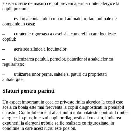
Exista o serie de masuri ce pot preveni aparitia rinitei alergice la
copii, precum:
–
evitarea contactului cu parul animalelor; fara animale de
companie in casa;
–
curatenie riguroasa a casei si a camerei in care locuieste
copilul;
–
aerisirea zilnica a locuintelor;
–
igienizarea patului, pernelor, paturilor si a saltelelor cu
regularitate;
–
utilizarea unor perne, saltele si paturi cu proprietati
antialergice.
Sfaturi pentru parinti
Un aspect important in ceea ce priveste rinita alergica la copii este
acela ca boala este mai frecventa la copiii diagnosticati in prealabil
cu astm. Controlul eficient al astmului imbunatateste controlul rinitiei
alergice. In plus, in cazul copiilor diagnosticati cu astm, limitarea
expunerii la alergeni trebuie sa fie realizata cu rigurozitate, in
conditiile in care acest lucru este posibil.