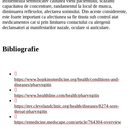
influenteaza semnificativ calitatea vietii pacientului, scazand
capacitatea de concentrare, randamentul la locul de munca,
diminuarea reflexelor, afectarea somnului. Din aceste considerente,
este foarte important ca afectiunea sa fie tinuta sub control atat
medicamentos cat si prin limitarea contactului cu alergenii
declansatori ai manifestarilor nazale, oculare si auriculare.
Bibliografie
https://www.hopkinsmedicine.org/health/conditions-and-
diseases/pharyngitis
https://www.healthline.com/health/pharyngitis
https://my.clevelandclinic.org/health/diseases/8274-sore-
throat-pharyngitis
https://emedicine.medscape.com/article/764304-overview