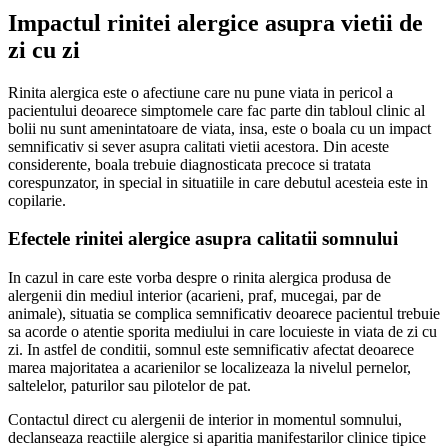
Impactul rinitei alergice asupra vietii de
zi cu zi
Rinita alergica este o afectiune care nu pune viata in pericol a
pacientului deoarece simptomele care fac parte din tabloul clinic al
bolii nu sunt amenintatoare de viata, insa, este o boala cu un impact
semnificativ si sever asupra calitati vietii acestora. Din aceste
considerente, boala trebuie diagnosticata precoce si tratata
corespunzator, in special in situatiile in care debutul acesteia este in
copilarie.
Efectele rinitei alergice asupra calitatii somnului
In cazul in care este vorba despre o rinita alergica produsa de
alergenii din mediul interior (acarieni, praf, mucegai, par de
animale), situatia se complica semnificativ deoarece pacientul trebuie
sa acorde o atentie sporita mediului in care locuieste in viata de zi cu
zi. In astfel de conditii, somnul este semnificativ afectat deoarece
marea majoritatea a acarienilor se localizeaza la nivelul pernelor,
saltelelor, paturilor sau pilotelor de pat.
Contactul direct cu alergenii de interior in momentul somnului,
declanseaza reactiile alergice si aparitia manifestarilor clinice tipice