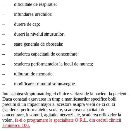
–
dificultate de respiratie;
–
infundarea urechilor;
–
durere de cap;
–
dureri la nivelul sinusurilor;
–
stare generala de oboseala;
–
scaderea capacitatii de concentrare;
–
scaderea performantelor la locul de munca;
–
tulburari de memorie;
–
modificarea ritmului somn-veghe.
Intensitatea simptomatologiei clinice variaza de la pacient la pacient.
Daca constati agravarea in timp a manifestarilor specifice bolii
precum si un impact major al acestora asupra vietii de zi cu zi
(scaderea performantelor scolare, scaderea capacitatii de
concentrare, insomnii, agitatie, nervozitate, scaderea reflexelor la
volan,
fa-ti o programare la specialitate O.R.L. din cadrul clinicii
Eminescu 100.