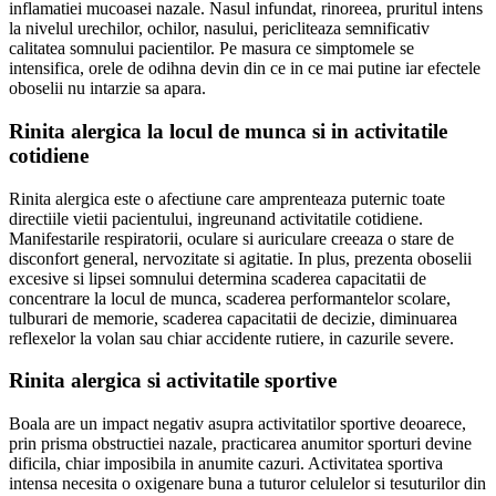
inflamatiei mucoasei nazale. Nasul infundat, rinoreea, pruritul intens
la nivelul urechilor, ochilor, nasului, pericliteaza semnificativ
calitatea somnului pacientilor. Pe masura ce simptomele se
intensifica, orele de odihna devin din ce in ce mai putine iar efectele
oboselii nu intarzie sa apara.
Rinita alergica la locul de munca si in activitatile
cotidiene
Rinita alergica este o afectiune care amprenteaza puternic toate
directiile vietii pacientului, ingreunand activitatile cotidiene.
Manifestarile respiratorii, oculare si auriculare creeaza o stare de
disconfort general, nervozitate si agitatie. In plus, prezenta oboselii
excesive si lipsei somnului determina scaderea capacitatii de
concentrare la locul de munca, scaderea performantelor scolare,
tulburari de memorie, scaderea capacitatii de decizie, diminuarea
reflexelor la volan sau chiar accidente rutiere, in cazurile severe.
Rinita alergica si activitatile sportive
Boala are un impact negativ asupra activitatilor sportive deoarece,
prin prisma obstructiei nazale, practicarea anumitor sporturi devine
dificila, chiar imposibila in anumite cazuri. Activitatea sportiva
intensa necesita o oxigenare buna a tuturor celulelor si tesuturilor din