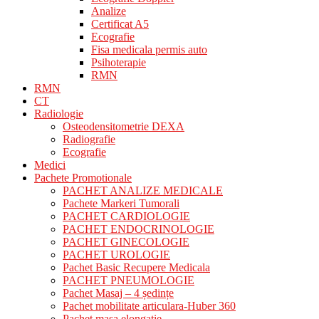
Analize
Certificat A5
Ecografie
Fisa medicala permis auto
Psihoterapie
RMN
RMN
CT
Radiologie
Osteodensitometrie DEXA
Radiografie
Ecografie
Medici
Pachete Promotionale
PACHET ANALIZE MEDICALE
Pachete Markeri Tumorali
PACHET CARDIOLOGIE
PACHET ENDOCRINOLOGIE
PACHET GINECOLOGIE
PACHET UROLOGIE
Pachet Basic Recupere Medicala
PACHET PNEUMOLOGIE
Pachet Masaj – 4 ședințe
Pachet mobilitate articulara-Huber 360
Pachet masa elongatie