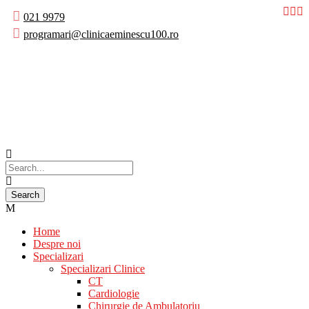
021 9979
programari@clinicaeminescu100.ro
Home
Despre noi
Specializari
Specializari Clinice
CT
Cardiologie
Chirurgie de Ambulatoriu