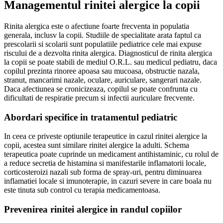
Managementul rinitei alergice la copii
Rinita alergica este o afectiune foarte frecventa in populatia
generala, inclusv la copii. Studiile de specialitate arata faptul ca
prescolarii si scolarii sunt populatiile pediatrice cele mai expuse
riscului de a dezvolta rinita alergica. Diagnosticul de rinita alergica
la copii se poate stabili de mediul O.R.L. sau medicul pediatru, daca
copilul prezinta rinoree apoasa sau mucoasa, obstructie nazala,
stranut, mancarimi nazale, oculare, auriculare, sangerari nazale.
Daca afectiunea se cronicizeaza, copilul se poate confrunta cu
dificultati de respiratie precum si infectii auriculare frecvente.
Abordari specifice in tratamentul pediatric
In ceea ce priveste optiunile terapeutice in cazul rinitei alergice la
copii, acestea sunt similare rinitei alergice la adulti. Schema
terapeutica poate cuprinde un medicament antihistaminic, cu rolul de
a reduce secretia de histamina si manifestarile inflamatorii locale,
corticosteroizi nazali sub forma de spray-uri, pentru diminuarea
inflamatiei locale si imunoterapie, in cazuri severe in care boala nu
este tinuta sub control cu terapia medicamentoasa.
Prevenirea rinitei alergice in randul copiilor