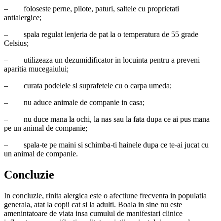
–
foloseste perne, pilote, paturi, saltele cu proprietati
antialergice;
–
spala regulat lenjeria de pat la o temperatura de 55 grade
Celsius;
–
utilizeaza un dezumidificator in locuinta pentru a preveni
aparitia mucegaiului;
–
curata podelele si suprafetele cu o carpa umeda;
–
nu aduce animale de companie in casa;
–
nu duce mana la ochi, la nas sau la fata dupa ce ai pus mana
pe un animal de companie;
–
spala-te pe maini si schimba-ti hainele dupa ce te-ai jucat cu
un animal de companie.
Concluzie
In concluzie, rinita alergica este o afectiune frecventa in populatia
generala, atat la copii cat si la adulti. Boala in sine nu este
amenintatoare de viata insa cumulul de manifestari clinice