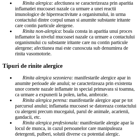
Rinita alergica:
afectiunea se caracterizeaza prin aparitia
inflamatiei mucoasei nazale ca urmare a unei reactii
imunologice de hiperreactivitate a organismului, in urma
contactului dintre corpul uman si anumite substante iritante
care contin particule alergene.
Rinita non-alergica
: boala consta in aparitia unui proces
inflamator la nivelul mucoasei nazale ca urmare a contactului
organismului cu substante iritante care nu contin particule
alergene; afectiunea mai este cunoscuta sub denumirea de
rinita vasomotorie.
Tipuri de rinite alergice
Rinita alergica sezoniera:
manifestarile alergice apar in
anumite perioade ale anului;
se caracterizeaza prin existenta
unor cornete nazale inflamate in special primavara si toamna,
ca urmare a expunerii la polen, iarba, ambrozie.
Rinita alergica perena:
manifestarile alergice apar pe tot
parcursul anului; inflamatia mucoasei se datoreaza contactului
cu alergeni precum mucegaiul, parul de animale, acarienii,
gandacii, etc.
Rinita alergica profesionala:
manifestarile alergie apar la
locul de munca, in cazul persoanelor care manipuleaza
detergenti, pulberi, solutii diverse cu potential alergic.