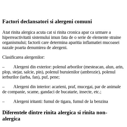
Factori declansatori si alergeni comuni
Atat rinita alergica acuta cat si rinita cronica apar ca urmare a
hiperreactivitatii sistemului imun fata de o serie de elemente straine
organismului; factorii care determina aparitia inflamatiei mucoasei
nazale poarta denumirea de alergeni.
Clasificarea alergenilor:
–
Alergeni din exterior: polenul arborilor (mesteacan, alun, arin,
plop, stejar, salcie, pin), polenul buruienilor (ambrozie), polenul
ierburilor (iarba, fan), puf, pene;
–
Alergeni din interior: acarieni, praf, mucegai, par de animale
de companie, scame, gandaci de bucatarie, insecte, etc.;
–
Alergeni iritanti: fumul de tigara, fumul de la benzina
Diferentele dintre rinita alergica si rinita non-
alergica