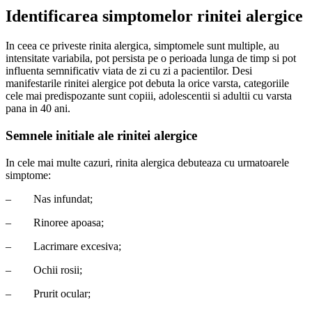
Identificarea simptomelor rinitei alergice
In ceea ce priveste rinita alergica, simptomele sunt multiple, au
intensitate variabila, pot persista pe o perioada lunga de timp si pot
influenta semnificativ viata de zi cu zi a pacientilor. Desi
manifestarile rinitei alergice pot debuta la orice varsta, categoriile
cele mai predispozante sunt copiii, adolescentii si adultii cu varsta
pana in 40 ani.
Semnele initiale ale rinitei alergice
In cele mai multe cazuri, rinita alergica debuteaza cu urmatoarele
simptome:
–
Nas infundat;
–
Rinoree apoasa;
–
Lacrimare excesiva;
–
Ochii rosii;
–
Prurit ocular;