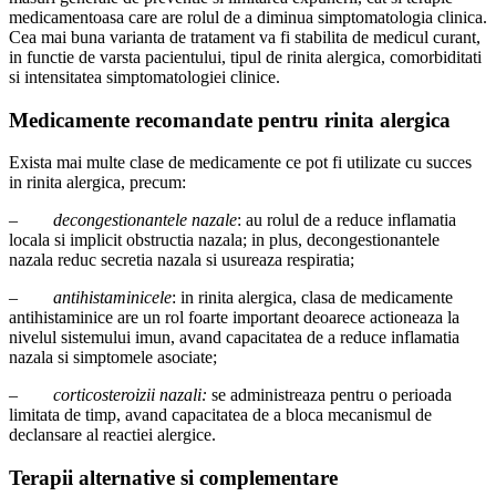
medicamentoasa care are rolul de a diminua simptomatologia clinica.
Cea mai buna varianta de tratament va fi stabilita de medicul curant,
in functie de varsta pacientului, tipul de rinita alergica, comorbiditati
si intensitatea simptomatologiei clinice.
Medicamente recomandate pentru rinita alergica
Exista mai multe clase de medicamente ce pot fi utilizate cu succes
in rinita alergica, precum:
–
decongestionantele nazale
: au rolul de a reduce inflamatia
locala si implicit obstructia nazala; in plus, decongestionantele
nazala reduc secretia nazala si usureaza respiratia;
–
antihistaminicele
: in rinita alergica, clasa de medicamente
antihistaminice are un rol foarte important deoarece actioneaza la
nivelul sistemului imun, avand capacitatea de a reduce inflamatia
nazala si simptomele asociate;
–
corticosteroizii nazali:
se administreaza pentru o perioada
limitata de timp, avand capacitatea de a bloca mecanismul de
declansare al reactiei alergice.
Terapii alternative si complementare