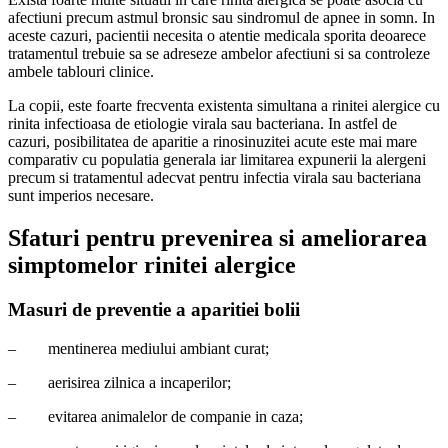
afectiuni precum astmul bronsic sau sindromul de apnee in somn. In
aceste cazuri, pacientii necesita o atentie medicala sporita deoarece
tratamentul trebuie sa se adreseze ambelor afectiuni si sa controleze
ambele tablouri clinice.
La copii, este foarte frecventa existenta simultana a rinitei alergice cu
rinita infectioasa de etiologie virala sau bacteriana. In astfel de
cazuri, posibilitatea de aparitie a rinosinuzitei acute este mai mare
comparativ cu populatia generala iar limitarea expunerii la alergeni
precum si tratamentul adecvat pentru infectia virala sau bacteriana
sunt imperios necesare.
Sfaturi pentru prevenirea si ameliorarea
simptomelor rinitei alergice
Masuri de preventie a aparitiei bolii
–
mentinerea mediului ambiant curat;
–
aerisirea zilnica a incaperilor;
–
evitarea animalelor de companie in caza;