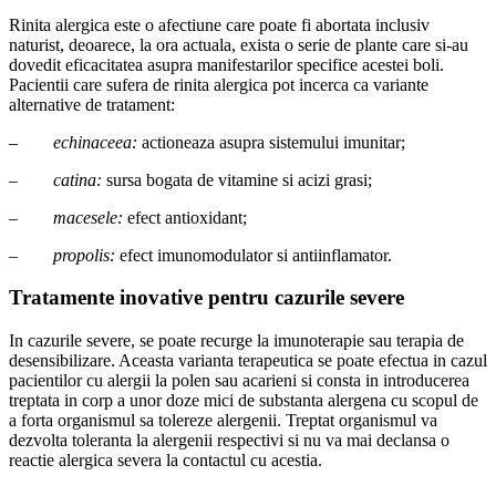
Rinita alergica este o afectiune care poate fi abortata inclusiv
naturist, deoarece, la ora actuala, exista o serie de plante care si-au
dovedit eficacitatea asupra manifestarilor specifice acestei boli.
Pacientii care sufera de rinita alergica pot incerca ca variante
alternative de tratament:
–
echinaceea:
actioneaza asupra sistemului imunitar;
–
catina:
sursa bogata de vitamine si acizi grasi;
–
macesele:
efect antioxidant;
–
propolis:
efect imunomodulator si antiinflamator.
Tratamente inovative pentru cazurile severe
In cazurile severe, se poate recurge la imunoterapie sau terapia de
desensibilizare. Aceasta varianta terapeutica se poate efectua in cazul
pacientilor cu alergii la polen sau acarieni si consta in introducerea
treptata in corp a unor doze mici de substanta alergena cu scopul de
a forta organismul sa tolereze alergenii. Treptat organismul va
dezvolta toleranta la alergenii respectivi si nu va mai declansa o
reactie alergica severa la contactul cu acestia.