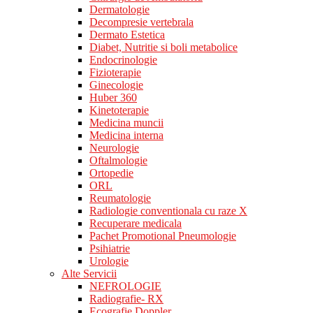
Dermatologie
Decompresie vertebrala
Dermato Estetica
Diabet, Nutritie si boli metabolice
Endocrinologie
Fizioterapie
Ginecologie
Huber 360
Kinetoterapie
Medicina muncii
Medicina interna
Neurologie
Oftalmologie
Ortopedie
ORL
Reumatologie
Radiologie conventionala cu raze X
Recuperare medicala
Pachet Promotional Pneumologie
Psihiatrie
Urologie
Alte Servicii
NEFROLOGIE
Radiografie- RX
Ecografie Doppler