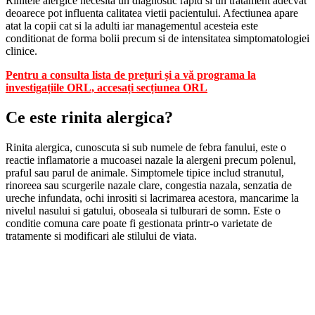
Rinitele alergice necesita un diagnostic rapid si un tratament adecvat
deoarece pot influenta calitatea vietii pacientului. Afectiunea apare
atat la copii cat si la adulti iar managementul acesteia este
conditionat de forma bolii precum si de intensitatea simptomatologiei
clinice.
Pentru a consulta lista de prețuri și a vă programa la
investigațiile ORL, accesați secțiunea ORL
Ce este rinita alergica?
Rinita alergica, cunoscuta si sub numele de febra fanului, este o
reactie inflamatorie a mucoasei nazale la alergeni precum polenul,
praful sau parul de animale. Simptomele tipice includ stranutul,
rinoreea sau scurgerile nazale clare, congestia nazala, senzatia de
ureche infundata, ochi inrositi si lacrimarea acestora, mancarime la
nivelul nasului si gatului, oboseala si tulburari de somn. Este o
conditie comuna care poate fi gestionata printr-o varietate de
tratamente si modificari ale stilului de viata.