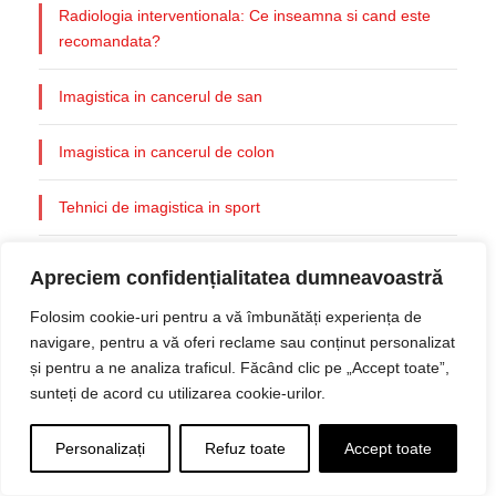
Radiologia interventionala: Ce inseamna si cand este
recomandata?
Imagistica in cancerul de san
Imagistica in cancerul de colon
Tehnici de imagistica in sport
Spectroscopia RMN: Ce inseamna si cand se
Apreciem confidențialitatea dumneavoastră
foloseste?
Folosim cookie-uri pentru a vă îmbunătăți experiența de
navigare, pentru a vă oferi reclame sau conținut personalizat
Rolul substantei de contrast in investigatiile imagistice
și pentru a ne analiza traficul. Făcând clic pe „Accept toate”,
sunteți de acord cu utilizarea cookie-urilor.
La cat timp se pot repeta investigatiile imagistice?
Personalizați
Refuz toate
Accept toate
Imagistica in cancerul hepatic