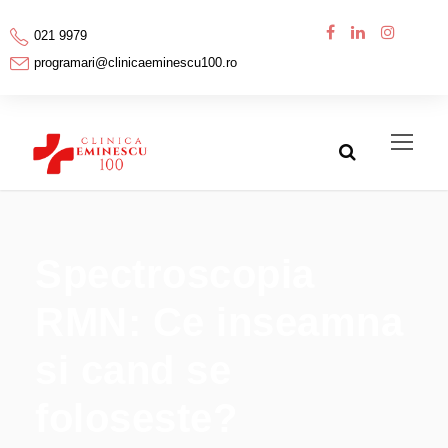
021 9979
programari@clinicaeminescu100.ro
Spectroscopia
RMN: Ce inseamna
si cand se
foloseste?