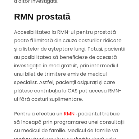
a altor investigații.
RMN prostată
Accesibilitatea la RMN-ul pentru prostată
poate fi limitată din cauza costurilor ridicate
și a listelor de așteptare lungi. Totuși, pacienții
au posibilitatea să beneficieze de această
investigație în mod gratuit, prin intermediul
unui bilet de trimitere emis de medicul
specialist. Astfel, pacienții asigurați și care
plătesc contribuția la CAS pot accesa RMN-
ul fără costuri suplimentare.
Pentru a efectua un
RMN
, pacientul trebuie
să înceapă prin programarea unei consultații
cu medicul de familie. Medicul de familie va
evalua simptomele și va decide dacă este