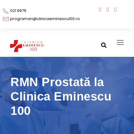
021 9979
programari@clinicaeminescu100.ro
RMN Prostată la
Clinica Eminescu
100