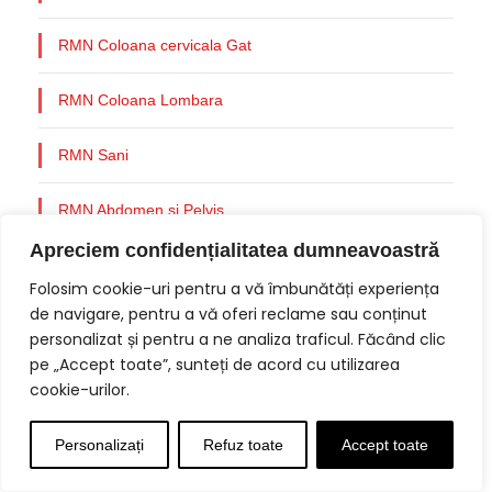
RMN Coloana cervicala Gat
RMN Coloana Lombara
RMN Sani
RMN Abdomen si Pelvis
Apreciem confidențialitatea dumneavoastră
RMN Angio
Folosim cookie-uri pentru a vă îmbunătăți experiența
de navigare, pentru a vă oferi reclame sau conținut
RMN Articulatii
personalizat și pentru a ne analiza traficul. Făcând clic
pe „Accept toate”, sunteți de acord cu utilizarea
RMN Cardiac la Clinica Eminescu 100
cookie-urilor.
RMN Cerebral
Personalizați
Refuz toate
Accept toate
RMN Colangio