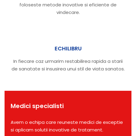
foloseste metode inovative si eficiente de
vindecare.
ECHILIBRU
In fiecare caz urmarim restabilirea rapida a starii
de sanatate si insusirea unui stil de viata sanatos.
Medici specialisti
Avem o echipa care reuneste medici de exceptie
si aplicam solutii inovative de tratament.