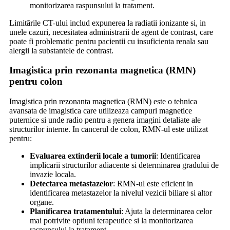
monitorizarea raspunsului la tratament.
Limitările CT-ului includ expunerea la radiatii ionizante si, in
unele cazuri, necesitatea administrarii de agent de contrast, care
poate fi problematic pentru pacientii cu insuficienta renala sau
alergii la substantele de contrast.
Imagistica prin rezonanta magnetica (RMN)
pentru colon
Imagistica prin rezonanta magnetica (RMN) este o tehnica
avansata de imagistica care utilizeaza campuri magnetice
puternice si unde radio pentru a genera imagini detaliate ale
structurilor interne. In cancerul de colon, RMN-ul este utilizat
pentru:
Evaluarea extinderii locale a tumorii
: Identificarea
implicarii structurilor adiacente si determinarea gradului de
invazie locala.
Detectarea metastazelor
: RMN-ul este eficient in
identificarea metastazelor la nivelul vezicii biliare si altor
organe.
Planificarea tratamentului
: Ajuta la determinarea celor
mai potrivite optiuni terapeutice si la monitorizarea
raspunsului la tratament.