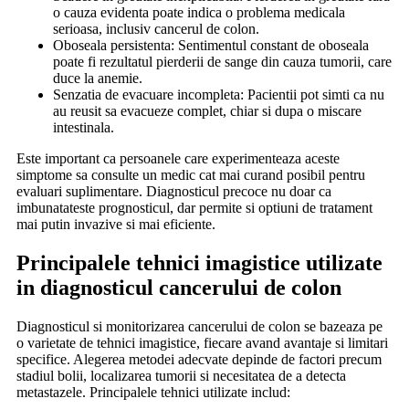
o cauza evidenta poate indica o problema medicala
serioasa, inclusiv cancerul de colon.
Oboseala persistenta: Sentimentul constant de oboseala
poate fi rezultatul pierderii de sange din cauza tumorii, care
duce la anemie.
Senzatia de evacuare incompleta: Pacientii pot simti ca nu
au reusit sa evacueze complet, chiar si dupa o miscare
intestinala.
Este important ca persoanele care experimenteaza aceste
simptome sa consulte un medic cat mai curand posibil pentru
evaluari suplimentare. Diagnosticul precoce nu doar ca
imbunatateste prognosticul, dar permite si optiuni de tratament
mai putin invazive si mai eficiente.
Principalele tehnici imagistice utilizate
in diagnosticul cancerului de colon
Diagnosticul si monitorizarea cancerului de colon se bazeaza pe
o varietate de tehnici imagistice, fiecare avand avantaje si limitari
specifice. Alegerea metodei adecvate depinde de factori precum
stadiul bolii, localizarea tumorii si necesitatea de a detecta
metastazele. Principalele tehnici utilizate includ: