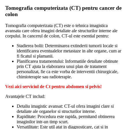
Tomografia computerizata (CT) pentru cancer de
colon
Tomografia computerizata (CT) este o tehnica imagistica
avansata care ofera imagini detaliate ale structurilor interne ale
corpului. In cancerul de colon, CT-ul este esential pentru:
Stadierea bolii: Determinarea extinderii tumorii locale si
identificarea eventualelor metastaze in alte organe, cum ar
fi ficatul si plamanii.
Planificarea tratamentului: Informatiile detaliate obtinute
prin CT ajuta la elaborarea unui plan de tratament
personalizat, fie ca este vorba de interventii chirurgicale,
chimioterapie sau radioterapie.
Vezi aici serviciul de Ct pentru abdomen si pelvis!
Avantajele CT includ:
Detaliu imagistic avansat: CT-ul ofera imagini clare si
detaliate ale organelor si structurilor interne.
Rapiditate: Procedura este rapida, permitand obtinerea
imaginilor intr-un timp scurt.
Versatilitate: Este util atat in diagnosticare, cat si in