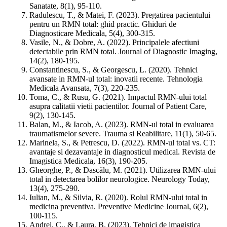
Sanatate, 8(1), 95-110.
Radulescu, T., & Matei, F. (2023). Pregatirea pacientului
pentru un RMN total: ghid practic. Ghiduri de
Diagnosticare Medicala, 5(4), 300-315.
Vasile, N., & Dobre, A. (2022). Principalele afectiuni
detectabile prin RMN total. Journal of Diagnostic Imaging,
14(2), 180-195.
Constantinescu, S., & Georgescu, L. (2020). Tehnici
avansate in RMN-ul total: inovatii recente. Tehnologia
Medicala Avansata, 7(3), 220-235.
Toma, C., & Rusu, G. (2021). Impactul RMN-ului total
asupra calitatii vietii pacientilor. Journal of Patient Care,
9(2), 130-145.
Balan, M., & Iacob, A. (2023). RMN-ul total in evaluarea
traumatismelor severe. Trauma si Reabilitare, 11(1), 50-65.
Marinela, S., & Petrescu, D. (2022). RMN-ul total vs. CT:
avantaje si dezavantaje in diagnosticul medical. Revista de
Imagistica Medicala, 16(3), 190-205.
Gheorghe, P., & Dascălu, M. (2021). Utilizarea RMN-ului
total in detectarea bolilor neurologice. Neurology Today,
13(4), 275-290.
Iulian, M., & Silvia, R. (2020). Rolul RMN-ului total in
medicina preventiva. Preventive Medicine Journal, 6(2),
100-115.
Andrei, C., & Laura, B. (2023). Tehnici de imagistica