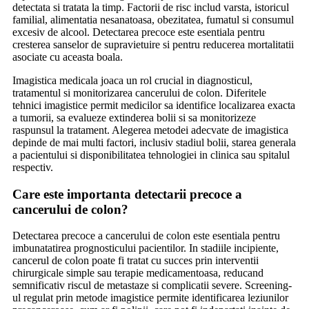
detectata si tratata la timp. Factorii de risc includ varsta, istoricul
familial, alimentatia nesanatoasa, obezitatea, fumatul si consumul
excesiv de alcool. Detectarea precoce este esentiala pentru
cresterea sanselor de supravietuire si pentru reducerea mortalitatii
asociate cu aceasta boala.
Imagistica medicala joaca un rol crucial in diagnosticul,
tratamentul si monitorizarea cancerului de colon. Diferitele
tehnici imagistice permit medicilor sa identifice localizarea exacta
a tumorii, sa evalueze extinderea bolii si sa monitorizeze
raspunsul la tratament. Alegerea metodei adecvate de imagistica
depinde de mai multi factori, inclusiv stadiul bolii, starea generala
a pacientului si disponibilitatea tehnologiei in clinica sau spitalul
respectiv.
Care este importanta detectarii precoce a
cancerului de colon?
Detectarea precoce a cancerului de colon este esentiala pentru
imbunatatirea prognosticului pacientilor. In stadiile incipiente,
cancerul de colon poate fi tratat cu succes prin interventii
chirurgicale simple sau terapie medicamentoasa, reducand
semnificativ riscul de metastaze si complicatii severe. Screening-
ul regulat prin metode imagistice permite identificarea leziunilor