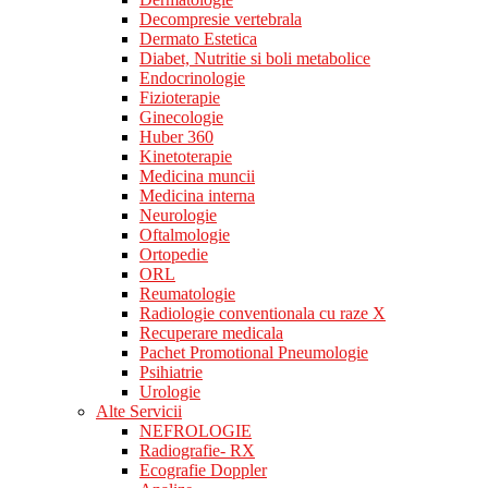
Decompresie vertebrala
Dermato Estetica
Diabet, Nutritie si boli metabolice
Endocrinologie
Fizioterapie
Ginecologie
Huber 360
Kinetoterapie
Medicina muncii
Medicina interna
Neurologie
Oftalmologie
Ortopedie
ORL
Reumatologie
Radiologie conventionala cu raze X
Recuperare medicala
Pachet Promotional Pneumologie
Psihiatrie
Urologie
Alte Servicii
NEFROLOGIE
Radiografie- RX
Ecografie Doppler