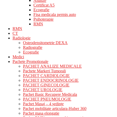
Analize
Certificat A5
Ecografie
Fisa medicala permis auto
Psihoterapie
RMN
RMN
CT
Radiologie
Osteodensitometrie DEXA
Radiografie
Ecografie
Medici
Pachete Promotionale
PACHET ANALIZE MEDICALE
Pachete Markeri Tumorali
PACHET CARDIOLOGIE
PACHET ENDOCRINOLOGIE
PACHET GINECOLOGIE
PACHET UROLOGIE
Pachet Basic Recupere Medicala
PACHET PNEUMOLOGIE
Pachet Masaj – 4 ședințe
Pachet mobilitate articulara-Huber 360
Pachet masa elongatie