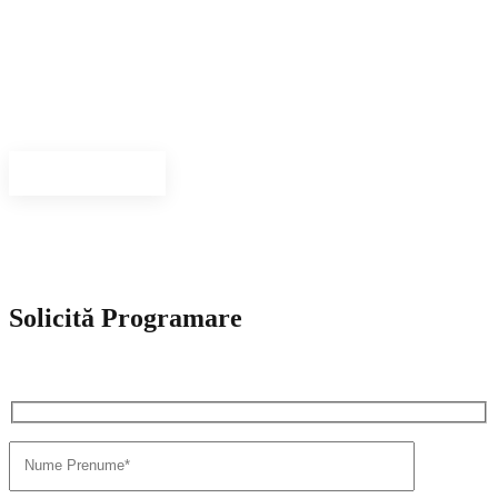
Medici specialisti
Avem o echipa care reuneste medici de exceptie si aplicam solutii
inovative de tratament.
Vezi personal
Solicită Programare