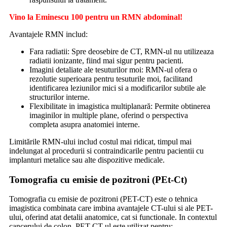
Vino la Eminescu 100 pentru un RMN abdominal!
Avantajele RMN includ:
Fara radiatii: Spre deosebire de CT, RMN-ul nu utilizeaza
radiatii ionizante, fiind mai sigur pentru pacienti.
Imagini detaliate ale tesuturilor moi: RMN-ul ofera o
rezolutie superioara pentru tesuturile moi, facilitand
identificarea leziunilor mici si a modificarilor subtile ale
structurilor interne.
Flexibilitate in imagistica multiplanară: Permite obtinerea
imaginilor in multiple plane, oferind o perspectiva
completa asupra anatomiei interne.
Limitările RMN-ului includ costul mai ridicat, timpul mai
indelungat al procedurii si contraindicarile pentru pacientii cu
implanturi metalice sau alte dispozitive medicale.
Tomografia cu emisie de pozitroni (PEt-Ct)
Tomografia cu emisie de pozitroni (PET-CT) este o tehnica
imagistica combinata care imbina avantajele CT-ului si ale PET-
ului, oferind atat detalii anatomice, cat si functionale. In contextul
cancerului de colon, PET-CT-ul este utilizat pentru: