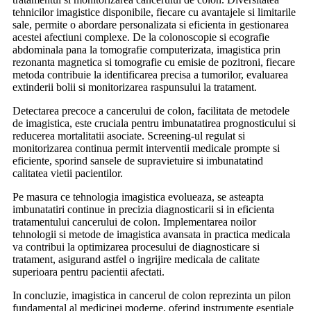
tehnicilor imagistice disponibile, fiecare cu avantajele si limitarile
sale, permite o abordare personalizata si eficienta in gestionarea
acestei afectiuni complexe. De la colonoscopie si ecografie
abdominala pana la tomografie computerizata, imagistica prin
rezonanta magnetica si tomografie cu emisie de pozitroni, fiecare
metoda contribuie la identificarea precisa a tumorilor, evaluarea
extinderii bolii si monitorizarea raspunsului la tratament.
Detectarea precoce a cancerului de colon, facilitata de metodele
de imagistica, este cruciala pentru imbunatatirea prognosticului si
reducerea mortalitatii asociate. Screening-ul regulat si
monitorizarea continua permit interventii medicale prompte si
eficiente, sporind sansele de supravietuire si imbunatatind
calitatea vietii pacientilor.
Pe masura ce tehnologia imagistica evolueaza, se asteapta
imbunatatiri continue in precizia diagnosticarii si in eficienta
tratamentului cancerului de colon. Implementarea noilor
tehnologii si metode de imagistica avansata in practica medicala
va contribui la optimizarea procesului de diagnosticare si
tratament, asigurand astfel o ingrijire medicala de calitate
superioara pentru pacientii afectati.
In concluzie, imagistica in cancerul de colon reprezinta un pilon
fundamental al medicinei moderne, oferind instrumente esentiale