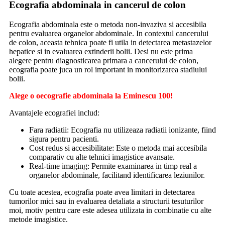
Ecografia abdominala in cancerul de colon
Ecografia abdominala este o metoda non-invaziva si accesibila
pentru evaluarea organelor abdominale. In contextul cancerului
de colon, aceasta tehnica poate fi utila in detectarea metastazelor
hepatice si in evaluarea extinderii bolii. Desi nu este prima
alegere pentru diagnosticarea primara a cancerului de colon,
ecografia poate juca un rol important in monitorizarea stadiului
bolii.
Alege o oecografie abdominala la Eminescu 100!
Avantajele ecografiei includ:
Fara radiatii: Ecografia nu utilizeaza radiatii ionizante, fiind
sigura pentru pacienti.
Cost redus si accesibilitate: Este o metoda mai accesibila
comparativ cu alte tehnici imagistice avansate.
Real-time imaging: Permite examinarea in timp real a
organelor abdominale, facilitand identificarea leziunilor.
Cu toate acestea, ecografia poate avea limitari in detectarea
tumorilor mici sau in evaluarea detaliata a structurii tesuturilor
moi, motiv pentru care este adesea utilizata in combinatie cu alte
metode imagistice.