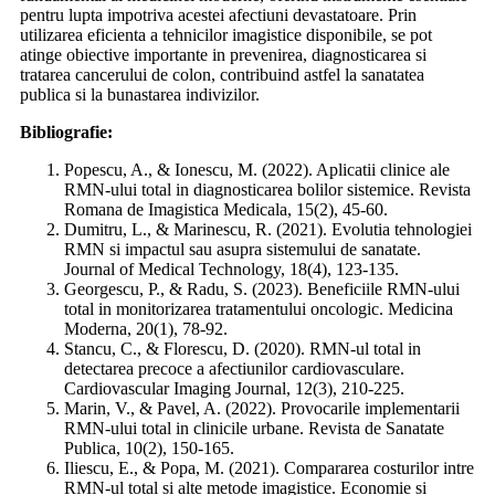
pentru lupta impotriva acestei afectiuni devastatoare. Prin
utilizarea eficienta a tehnicilor imagistice disponibile, se pot
atinge obiective importante in prevenirea, diagnosticarea si
tratarea cancerului de colon, contribuind astfel la sanatatea
publica si la bunastarea indivizilor.
Bibliografie:
Popescu, A., & Ionescu, M. (2022). Aplicatii clinice ale
RMN-ului total in diagnosticarea bolilor sistemice. Revista
Romana de Imagistica Medicala, 15(2), 45-60.
Dumitru, L., & Marinescu, R. (2021). Evolutia tehnologiei
RMN si impactul sau asupra sistemului de sanatate.
Journal of Medical Technology, 18(4), 123-135.
Georgescu, P., & Radu, S. (2023). Beneficiile RMN-ului
total in monitorizarea tratamentului oncologic. Medicina
Moderna, 20(1), 78-92.
Stancu, C., & Florescu, D. (2020). RMN-ul total in
detectarea precoce a afectiunilor cardiovasculare.
Cardiovascular Imaging Journal, 12(3), 210-225.
Marin, V., & Pavel, A. (2022). Provocarile implementarii
RMN-ului total in clinicile urbane. Revista de Sanatate
Publica, 10(2), 150-165.
Iliescu, E., & Popa, M. (2021). Compararea costurilor intre
RMN-ul total si alte metode imagistice. Economie si