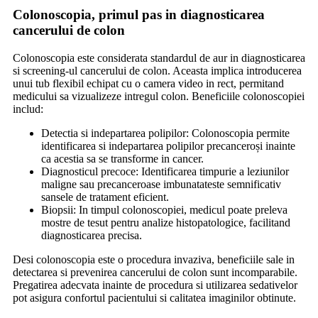
Colonoscopia, primul pas in diagnosticarea
cancerului de colon
Colonoscopia este considerata standardul de aur in diagnosticarea
si screening-ul cancerului de colon. Aceasta implica introducerea
unui tub flexibil echipat cu o camera video in rect, permitand
medicului sa vizualizeze intregul colon. Beneficiile colonoscopiei
includ:
Detectia si indepartarea polipilor: Colonoscopia permite
identificarea si indepartarea polipilor precanceroși inainte
ca acestia sa se transforme in cancer.
Diagnosticul precoce: Identificarea timpurie a leziunilor
maligne sau precanceroase imbunatateste semnificativ
sansele de tratament eficient.
Biopsii: In timpul colonoscopiei, medicul poate preleva
mostre de tesut pentru analize histopatologice, facilitand
diagnosticarea precisa.
Desi colonoscopia este o procedura invaziva, beneficiile sale in
detectarea si prevenirea cancerului de colon sunt incomparabile.
Pregatirea adecvata inainte de procedura si utilizarea sedativelor
pot asigura confortul pacientului si calitatea imaginilor obtinute.