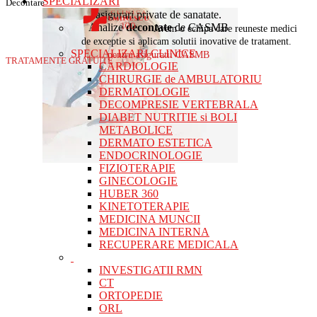
SPECIALIZARI
Decontare
asigurari private de sanatate.
Analize
decontate
de CASMB
Avem o echipa care reuneste medici
de exceptie si aplicam solutii inovative de tratament.
SPECIALIZARI CLINICE
pentru asiguratii CASMB
TRATAMENTE GRATUITE
CARDIOLOGIE
CHIRURGIE de AMBULATORIU
DERMATOLOGIE
DECOMPRESIE VERTEBRALA
DIABET NUTRITIE si BOLI
METABOLICE
DERMATO ESTETICA
ENDOCRINOLOGIE
FIZIOTERAPIE
GINECOLOGIE
HUBER 360
KINETOTERAPIE
MEDICINA MUNCII
MEDICINA INTERNA
RECUPERARE MEDICALA
INVESTIGATII RMN
CT
ORTOPEDIE
ORL