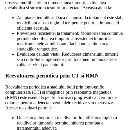
observa modificarile in dimensiunea tumorii, activitatea
metabolica si structura tesuturilor afectate. Aceasta ajuta la:
Adaptarea terapiilor: Daca raspunsul la tratament este slab,
medicii pot ajusta regimul terapeutic pentru a imbunatati
eficienta acestuia.
Prevenirea rezistentei la tratament: Monitorizarea continua
permite identificarea timpurie a rezistentei tumorii la
medicamentele administrate, facilitand schimbarea
strategiilor terapeutice.
Evaluarea calitatii vietii: Reducerea dimensiunii tumorii
sau controlul simptomelor prin tratament imbunatateste
calitatea vietii pacientului.
Reevaluarea periodica prin CT si RMN
Reevaluarea periodica a stadiului bolii prin tomografie
computerizata (CT) si imagistica prin rezonanta magnetica
(RMN) este esentiala pentru a urmari progresul cancerului de
colon si pentru a detecta eventualele recidive sau metastaze.
Aceste reevaluari permit:
Detectarea timpurie a recidivelor: Identificarea rapida a
recidivelor tumorale permite initierea prompta a
tratamentului adecvat.