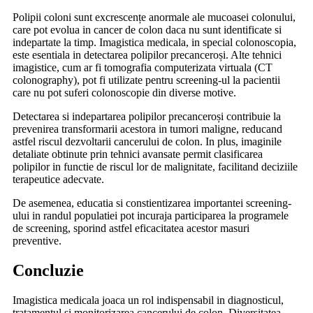
Polipii coloni sunt excrescențe anormale ale mucoasei colonului,
care pot evolua in cancer de colon daca nu sunt identificate si
indepartate la timp. Imagistica medicala, in special colonoscopia,
este esentiala in detectarea polipilor precanceroși. Alte tehnici
imagistice, cum ar fi tomografia computerizata virtuala (CT
colonography), pot fi utilizate pentru screening-ul la pacientii
care nu pot suferi colonoscopie din diverse motive.
Detectarea si indepartarea polipilor precanceroși contribuie la
prevenirea transformarii acestora in tumori maligne, reducand
astfel riscul dezvoltarii cancerului de colon. In plus, imaginile
detaliate obtinute prin tehnici avansate permit clasificarea
polipilor in functie de riscul lor de malignitate, facilitand deciziile
terapeutice adecvate.
De asemenea, educatia si constientizarea importantei screening-
ului in randul populatiei pot incuraja participarea la programele
de screening, sporind astfel eficacitatea acestor masuri
preventive.
Concluzie
Imagistica medicala joaca un rol indispensabil in diagnosticul,
tratamentul si monitorizarea cancerului de colon. Diversitatea