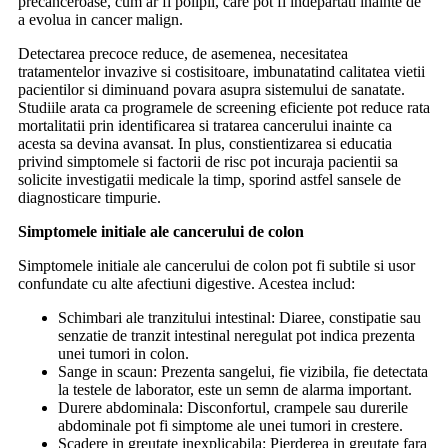
precanceroase, cum ar fi polipii, care pot fi indepartati inainte de
a evolua in cancer malign.
Detectarea precoce reduce, de asemenea, necesitatea
tratamentelor invazive si costisitoare, imbunatatind calitatea vietii
pacientilor si diminuand povara asupra sistemului de sanatate.
Studiile arata ca programele de screening eficiente pot reduce rata
mortalitatii prin identificarea si tratarea cancerului inainte ca
acesta sa devina avansat. In plus, constientizarea si educatia
privind simptomele si factorii de risc pot incuraja pacientii sa
solicite investigatii medicale la timp, sporind astfel sansele de
diagnosticare timpurie.
Simptomele initiale ale cancerului de colon
Simptomele initiale ale cancerului de colon pot fi subtile si usor
confundate cu alte afectiuni digestive. Acestea includ:
Schimbari ale tranzitului intestinal: Diaree, constipatie sau
senzatie de tranzit intestinal neregulat pot indica prezenta
unei tumori in colon.
Sange in scaun: Prezenta sangelui, fie vizibila, fie detectata
la testele de laborator, este un semn de alarma important.
Durere abdominala: Disconfortul, crampele sau durerile
abdominale pot fi simptome ale unei tumori in crestere.
Scadere in greutate inexplicabila: Pierderea in greutate fara