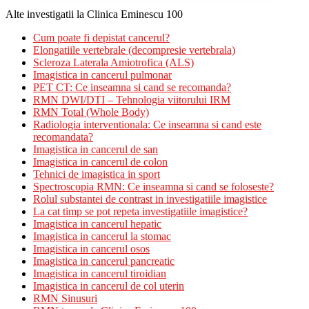
Alte investigatii la Clinica Eminescu 100
Cum poate fi depistat cancerul?
Elongatiile vertebrale (decompresie vertebrala)
Scleroza Laterala Amiotrofica (ALS)
Imagistica in cancerul pulmonar
PET CT: Ce inseamna si cand se recomanda?
RMN DWI/DTI – Tehnologia viitorului IRM
RMN Total (Whole Body)
Radiologia interventionala: Ce inseamna si cand este
recomandata?
Imagistica in cancerul de san
Imagistica in cancerul de colon
Tehnici de imagistica in sport
Spectroscopia RMN: Ce inseamna si cand se foloseste?
Rolul substantei de contrast in investigatiile imagistice
La cat timp se pot repeta investigatiile imagistice?
Imagistica in cancerul hepatic
Imagistica in cancerul la stomac
Imagistica in cancerul osos
Imagistica in cancerul pancreatic
Imagistica in cancerul tiroidian
Imagistica in cancerul de col uterin
RMN Sinusuri