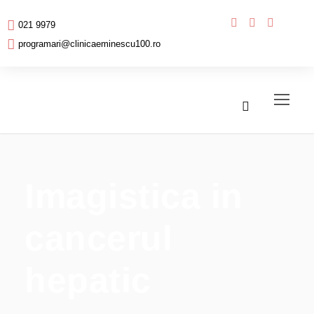
021 9979
programari@clinicaeminescu100.ro
Imagistica in
cancerul
hepatic