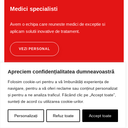
Medici specialisti
Avem o echipa care reuneste medici de exceptie si
aplicam solutii inovative de tratament.
VEZI PERSONAL
Apreciem confidențialitatea dumneavoastră
Folosim cookie-uri pentru a vă îmbunătăți experiența de
navigare, pentru a vă oferi reclame sau conținut personalizat
Solicită Programare
și pentru a ne analiza traficul. Făcând clic pe „Accept toate”,
sunteți de acord cu utilizarea cookie-urilor.
Personalizați
Refuz toate
Accept toate