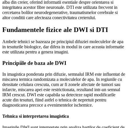
alba din creier, oferind informatii esentiale despre orientarea si
integritatea acestor fibre neuronale. DTI este utilizata frecvent in
cercetarea bolilor neurodegenerative, traumatismelor cerebrale si
altor conditii care afecteaza conectivitatea creierului.
Fundamentele fizice ale DWI si DTI
Ambele tehnici se bazeaza pe principiul difuziei moleculelor de apa
in tesuturile biologice, dar difera in modul in care aceasta informatie
este utilizata pentru a genera imagini.
Principiile de baza ale DWI
In imagistica ponderata prin difuzie, semnalul IRM este influentat de
miscarea termica randomizata a moleculelor de apa. In regiunile cu
densitate celulara crescuta, cum ar fi zonele afectate de tumori sau
infarcte, miscarea apei este restrictionata, rezultand intr-un semnal
IRM crescut. DWI este capabila sa detecteze rapid modificarile
acute din tesuturi, fiind astfel o tehnica de nepretuit pentru
diagnosticarea precoce a evenimentelor ischemice.
Tehnica si interpretarea imagistica
Imaginile DWI sunt interpretate prin analiza hartilor de coeficient de