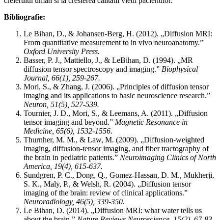
creierului uman si la cresterea calitatii vietii pacientilor.
Bibliografie:
Le Bihan, D., & Johansen-Berg, H. (2012). „Diffusion MRI:
From quantitative measurement to in vivo neuroanatomy.”
Oxford University Press.
Basser, P. J., Mattiello, J., & LeBihan, D. (1994). „MR
diffusion tensor spectroscopy and imaging.”
Biophysical
Journal, 66(1), 259-267.
Mori, S., & Zhang, J. (2006). „Principles of diffusion tensor
imaging and its applications to basic neuroscience research.”
Neuron, 51(5), 527-539.
Tournier, J. D., Mori, S., & Leemans, A. (2011). „Diffusion
tensor imaging and beyond.”
Magnetic Resonance in
Medicine, 65(6), 1532-1556.
Thurnher, M. M., & Law, M. (2009). „Diffusion-weighted
imaging, diffusion-tensor imaging, and fiber tractography of
the brain in pediatric patients.”
Neuroimaging Clinics of North
America, 19(4), 615-637.
Sundgren, P. C., Dong, Q., Gomez-Hassan, D. M., Mukherji,
S. K., Maly, P., & Welsh, R. (2004). „Diffusion tensor
imaging of the brain: review of clinical applications.”
Neuroradiology, 46(5), 339-350.
Le Bihan, D. (2014). „Diffusion MRI: what water tells us
about the brain.”
Nature Reviews Neuroscience, 15(2), 67-83.