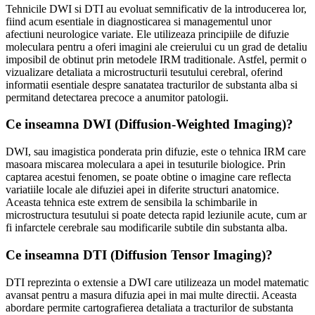
Tehnicile DWI si DTI au evoluat semnificativ de la introducerea lor,
fiind acum esentiale in diagnosticarea si managementul unor
afectiuni neurologice variate. Ele utilizeaza principiile de difuzie
moleculara pentru a oferi imagini ale creierului cu un grad de detaliu
imposibil de obtinut prin metodele IRM traditionale. Astfel, permit o
vizualizare detaliata a microstructurii tesutului cerebral, oferind
informatii esentiale despre sanatatea tracturilor de substanta alba si
permitand detectarea precoce a anumitor patologii.
Ce inseamna DWI (Diffusion-Weighted Imaging)?
DWI, sau imagistica ponderata prin difuzie, este o tehnica IRM care
masoara miscarea moleculara a apei in tesuturile biologice. Prin
captarea acestui fenomen, se poate obtine o imagine care reflecta
variatiile locale ale difuziei apei in diferite structuri anatomice.
Aceasta tehnica este extrem de sensibila la schimbarile in
microstructura tesutului si poate detecta rapid leziunile acute, cum ar
fi infarctele cerebrale sau modificarile subtile din substanta alba.
Ce inseamna DTI (Diffusion Tensor Imaging)?
DTI reprezinta o extensie a DWI care utilizeaza un model matematic
avansat pentru a masura difuzia apei in mai multe directii. Aceasta
abordare permite cartografierea detaliata a tracturilor de substanta