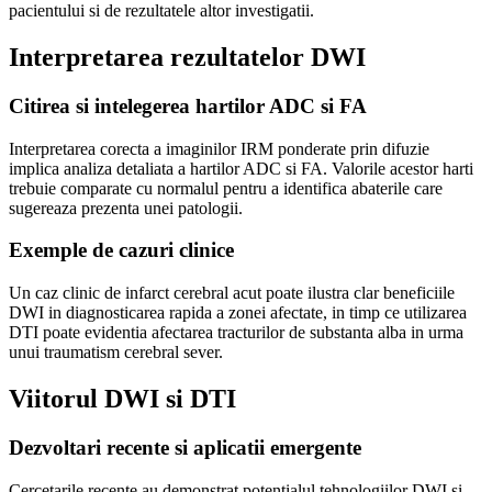
pacientului si de rezultatele altor investigatii.
Interpretarea rezultatelor DWI
Citirea si intelegerea hartilor ADC si FA
Interpretarea corecta a imaginilor IRM ponderate prin difuzie
implica analiza detaliata a hartilor ADC si FA. Valorile acestor harti
trebuie comparate cu normalul pentru a identifica abaterile care
sugereaza prezenta unei patologii.
Exemple de cazuri clinice
Un caz clinic de infarct cerebral acut poate ilustra clar beneficiile
DWI in diagnosticarea rapida a zonei afectate, in timp ce utilizarea
DTI poate evidentia afectarea tracturilor de substanta alba in urma
unui traumatism cerebral sever.
Viitorul DWI si DTI
Dezvoltari recente si aplicatii emergente
Cercetarile recente au demonstrat potentialul tehnologiilor DWI si