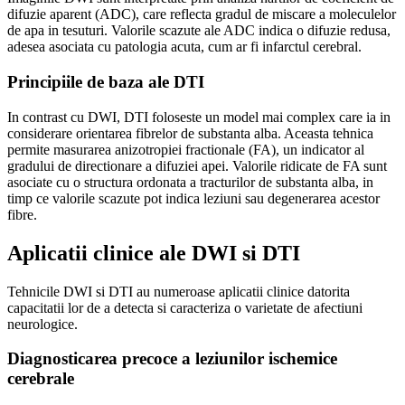
difuzie aparent (ADC), care reflecta gradul de miscare a moleculelor
de apa in tesuturi. Valorile scazute ale ADC indica o difuzie redusa,
adesea asociata cu patologia acuta, cum ar fi infarctul cerebral.
Principiile de baza ale DTI
In contrast cu DWI, DTI foloseste un model mai complex care ia in
considerare orientarea fibrelor de substanta alba. Aceasta tehnica
permite masurarea anizotropiei fractionale (FA), un indicator al
gradului de directionare a difuziei apei. Valorile ridicate de FA sunt
asociate cu o structura ordonata a tracturilor de substanta alba, in
timp ce valorile scazute pot indica leziuni sau degenerarea acestor
fibre.
Aplicatii clinice ale DWI si DTI
Tehnicile DWI si DTI au numeroase aplicatii clinice datorita
capacitatii lor de a detecta si caracteriza o varietate de afectiuni
neurologice.
Diagnosticarea precoce a leziunilor ischemice
cerebrale