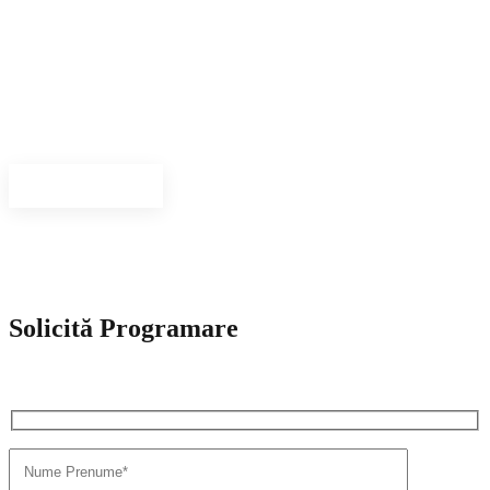
Medici specialisti
Avem o echipa care reuneste medici de exceptie si aplicam solutii
inovative de tratament.
Vezi personal
Solicită Programare