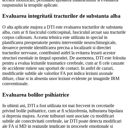
raspunsului la terapiile aplicate.
Evaluarea integritatii tracturilor de substanta alba
O alta aplicatie majora a DTI este evaluarea tracturilor de substanta
alba, cum ar fi fasciculul corticospinal, fasciculul arcuat sau tracturile
corpus callosum. Aceasta tehnica este utilizata in special in
planificarea preoperatorie pentru interventiile neurochirurgicale,
deoarece permite identificarea precisa a localizarii si directiei
tracturilor nervoase, contribuind astfel la evitarea lezarii acestor
structuri esentiale in timpul operatiei. De asemenea, DTI este folosita
pentru a evalua leziunile traumatice cerebrale, cum ar fi cele cauzate
de accidente rutiere sau sporturi de contact. In astfel de cazuri,
modificarile subtile ale valorilor FA pot indica leziuni axonale
difuze, chiar si in absenta unor leziuni evidente pe imaginile IRM
conventionale.
Evaluarea bolilor psihiatrice
In ultimii ani, DTI a fost utilizata tot mai frecvent in cercetarile
privind bolile psihiatrice, cum ar fi schizofrenia, tulburarea bipolara
si depresia majora. Aceste tulburari sunt asociate cu modificari
subtile ale conectivitatii cerebrale, iar DTI poate detecta modificari
ale FA si MD in regiunile implicate in procesele emotionale si