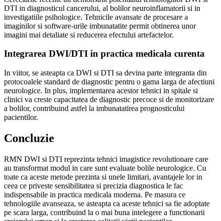
DTI in diagnosticul cancerului, al bolilor neuroinflamatorii si in
investigatiile psihologice. Tehnicile avansate de procesare a
imaginilor si software-urile imbunatatite permit obtinerea unor
imagini mai detaliate si reducerea efectului artefactelor.
Integrarea DWI/DTI in practica medicala curenta
In viitor, se asteapta ca DWI si DTI sa devina parte integranta din
protocoalele standard de diagnostic pentru o gama larga de afectiuni
neurologice. In plus, implementarea acestor tehnici in spitale si
clinici va creste capacitatea de diagnostic precoce si de monitorizare
a bolilor, contribuind astfel la imbunatatirea prognosticului
pacientilor.
Concluzie
RMN DWI si DTI reprezinta tehnici imagistice revolutionare care
au transformat modul in care sunt evaluate bolile neurologice. Cu
toate ca aceste metode prezinta si unele limitari, avantajele lor in
ceea ce priveste sensibilitatea si precizia diagnostica le fac
indispensabile in practica medicala moderna. Pe masura ce
tehnologiile avanseaza, se asteapta ca aceste tehnici sa fie adoptate
pe scara larga, contribuind la o mai buna intelegere a functionarii