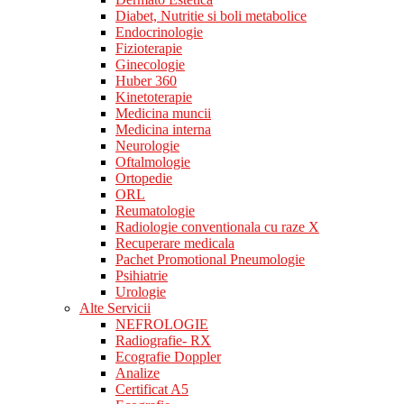
Diabet, Nutritie si boli metabolice
Endocrinologie
Fizioterapie
Ginecologie
Huber 360
Kinetoterapie
Medicina muncii
Medicina interna
Neurologie
Oftalmologie
Ortopedie
ORL
Reumatologie
Radiologie conventionala cu raze X
Recuperare medicala
Pachet Promotional Pneumologie
Psihiatrie
Urologie
Alte Servicii
NEFROLOGIE
Radiografie- RX
Ecografie Doppler
Analize
Certificat A5