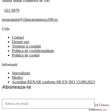
Strada Mihai Eminescu nr 100
021 9979
programari@clinicaeminescu100.ro
Utile
Contact
Despre noi
Termeni si conditii
Politica de confidentialitate
Politica de cookie
Informatii
Specializari
Medici
Acreditat RENAR conform SR EN ISO 15189:2023
Aboneaza-te
©2024 Clinica
Eminescu.
by