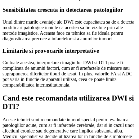
Sensibilitatea crescuta in detectarea patologiilor
Unul dintre marile avantaje ale DWI este capacitatea sa de a detecta
modificari patologice inainte ca acestea sa fie vizibile prin alte
metode imagistice. Aceasta face ca tehnica sa fie ideala pentru
diagnosticarea precoce a infarctelor si a anumitor tumori.
Limitarile si provocarile interpretative
Cu toate acestea, interpretarea imaginilor DWI si DTI poate fi
complicata de anumiti factori, cum ar fi artefactele de miscare sau
suprapunerea diferitelor tipuri de tesut. In plus, valorile FA si ADC
pot varia in functie de aparatul utilizat, ceea ce poate limita
comparabilitatea interinstitutionala.
Cand este recomandata utilizarea DWI si
DTI?
Aceste tehnici sunt recomandate in mod special pentru evaluarea
patologiilor acute, cum ar fi infarctele cerebrale, dar si in cazul unor
afectiuni cronice sau degenerative care implica substanta alba.
Medicul specialist va decide utilizarea lor in functie de simptomele