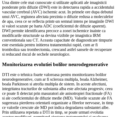
Una dintre cele mai cunoscute si utilizate aplicatii ale imagisticii
ponderate prin difuzie (DWI) este in detectarea rapida a accidentului
vascular cerebral (AVC) ischemic acut. In primele ore dupa debutul
unui AVC, regiunea afectata prezinta o difuzie redusa a moleculelor
de apa, ceea ce se reflecta printr-un semnal intens pe imaginile DWI
si valori scazute pe harta ADC (coeficientul de difuzie aparent).
DWI permite identificarea precoce a zonei ischemice inainte ca
modificarile structurale sa devina vizibile pe imagistica IRM
conventionala sau CT. Aceasta capacitate de diagnosticare timpurie
este esentiala pentru initierea tratamentului rapid, cum ar fi
tromboliza sau trombectomia, crescand astfel sansele de recuperare
si reducand riscul de sechele neurologice.
Monitorizarea evolutiei bolilor neurodegenerative
DTI este o tehnica foarte valoroasa pentru monitorizarea bolilor
neurodegenerative, cum ar fi scleroza multipla, boala Alzheimer,
boala Parkinson si atrofia multipla de sistem. In aceste afectiuni,
integritatea tracturilor de substanta alba este afectata progresiv, ceea
ce poate fi detectat prin masuratori ale anisotropiei fractionale (FA)
si ale coeficientului de difuzie medie (MD). Valorile scazute ale FA
sugereaza pierderea orientarii organizate a fibrelor nervoase, in timp
ce valorile crescute ale MD pot indica degradarea substantei albe.
Prin utilizarea repetata a DTI in timp, se poate urmari evolutia
acestor modificari, permitand ajustarea tratamentului si evaluarea