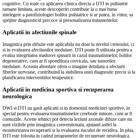
cognitive. Cu toate ca aplicarea clinica directa a DTI in psihiatrie
ramane limitata, aceste descoperiri contribuie la o mai buna
intelegere a patofiziologiei bolilor psihiatrice si ar putea, in viitor, sa
sprijine diagnosticul precoce si personalizarea tratamentelor.
Aplicatii in afectiunile spinale
Imagistica prin difuzie este aplicabila nu doar la nivelul creierului, ci
si in evaluarea afectiunilor medulare. DTI poate fi utilizata pentru a
evalua integritatea maduvei spinarii in cazul traumatismelor, bolilor
degenerative, cum ar fi spondiloza cervicala, sau tumorilor
medulare. Aceasta abordare ofera o imagine detaliata a afectarii
fibrelor nervoase, contribuind la stabilirea unui diagnostic precis si la
planificarea interventiilor terapeutice.
Aplicatii in medicina sportiva si recuperarea
neurologica
DWI si DTI au gasit aplicatii si in domeniul medicinei sportive, in
special pentru evaluarea traumatismelor cerebrale minore, cum ar fi
contuziile. Aceste tehnici pot detecta leziuni axonale difuze care nu
sunt vizibile prin imagistica conventionala, ajutand astfel la
monitorizarea recuperarii si la evaluarea riscului de recidiva. In plus,
DTI este folosita in cadrul programelor de recuperare neurologica