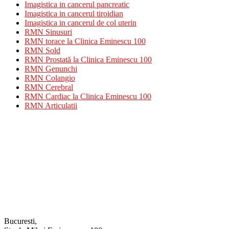
Imagistica in cancerul pancreatic
Imagistica in cancerul tiroidian
Imagistica in cancerul de col uterin
RMN Sinusuri
RMN torace la Clinica Eminescu 100
RMN Sold
RMN Prostată la Clinica Eminescu 100
RMN Genunchi
RMN Colangio
RMN Cerebral
RMN Cardiac la Clinica Eminescu 100
RMN Articulatii
Bucuresti,