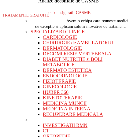
Analize
decontate
de CASMB
pentru asiguratii CASMB
TRATAMENTE GRATUITE
Avem o echipa care reuneste medici
de exceptie si aplicam solutii inovative de tratament.
SPECIALIZARI CLINICE
CARDIOLOGIE
CHIRURGIE de AMBULATORIU
DERMATOLOGIE
DECOMPRESIE VERTEBRALA
DIABET NUTRITIE si BOLI
METABOLICE
DERMATO ESTETICA
ENDOCRINOLOGIE
FIZIOTERAPIE
GINECOLOGIE
HUBER 360
KINETOTERAPIE
MEDICINA MUNCII
MEDICINA INTERNA
RECUPERARE MEDICALA
INVESTIGATII RMN
CT
ORTOPEDIE