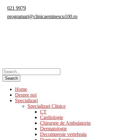
021 9979
programari@clinicaeminescu100.ro
Home
Despre noi
Specializari
Specializari Clinice
CT
Cardiologie
Chirurgie de Ambulatoriu
Dermatologie
Decompresie vertebrala
Dermato Estetica