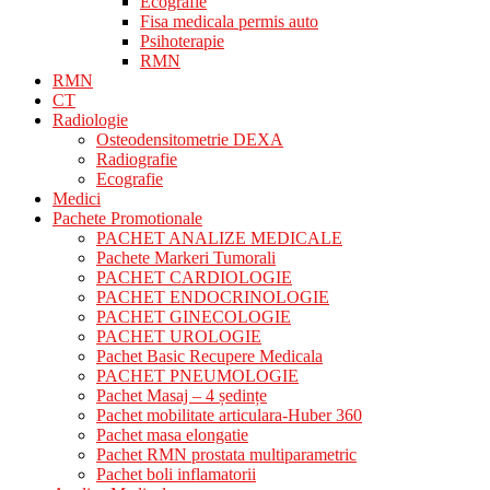
Ecografie
Fisa medicala permis auto
Psihoterapie
RMN
RMN
CT
Radiologie
Osteodensitometrie DEXA
Radiografie
Ecografie
Medici
Pachete Promotionale
PACHET ANALIZE MEDICALE
Pachete Markeri Tumorali
PACHET CARDIOLOGIE
PACHET ENDOCRINOLOGIE
PACHET GINECOLOGIE
PACHET UROLOGIE
Pachet Basic Recupere Medicala
PACHET PNEUMOLOGIE
Pachet Masaj – 4 ședințe
Pachet mobilitate articulara-Huber 360
Pachet masa elongatie
Pachet RMN prostata multiparametric
Pachet boli inflamatorii