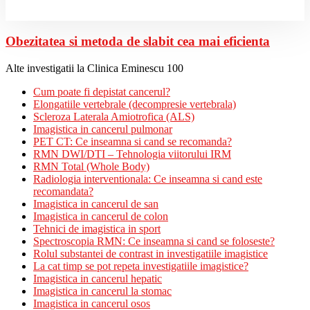
Obezitatea si metoda de slabit cea mai eficienta
Alte investigatii la Clinica Eminescu 100
Cum poate fi depistat cancerul?
Elongatiile vertebrale (decompresie vertebrala)
Scleroza Laterala Amiotrofica (ALS)
Imagistica in cancerul pulmonar
PET CT: Ce inseamna si cand se recomanda?
RMN DWI/DTI – Tehnologia viitorului IRM
RMN Total (Whole Body)
Radiologia interventionala: Ce inseamna si cand este
recomandata?
Imagistica in cancerul de san
Imagistica in cancerul de colon
Tehnici de imagistica in sport
Spectroscopia RMN: Ce inseamna si cand se foloseste?
Rolul substantei de contrast in investigatiile imagistice
La cat timp se pot repeta investigatiile imagistice?
Imagistica in cancerul hepatic
Imagistica in cancerul la stomac
Imagistica in cancerul osos