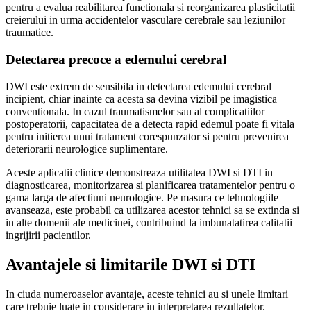
pentru a evalua reabilitarea functionala si reorganizarea plasticitatii
creierului in urma accidentelor vasculare cerebrale sau leziunilor
traumatice.
Detectarea precoce a edemului cerebral
DWI este extrem de sensibila in detectarea edemului cerebral
incipient, chiar inainte ca acesta sa devina vizibil pe imagistica
conventionala. In cazul traumatismelor sau al complicatiilor
postoperatorii, capacitatea de a detecta rapid edemul poate fi vitala
pentru initierea unui tratament corespunzator si pentru prevenirea
deteriorarii neurologice suplimentare.
Aceste aplicatii clinice demonstreaza utilitatea DWI si DTI in
diagnosticarea, monitorizarea si planificarea tratamentelor pentru o
gama larga de afectiuni neurologice. Pe masura ce tehnologiile
avanseaza, este probabil ca utilizarea acestor tehnici sa se extinda si
in alte domenii ale medicinei, contribuind la imbunatatirea calitatii
ingrijirii pacientilor.
Avantajele si limitarile DWI si DTI
In ciuda numeroaselor avantaje, aceste tehnici au si unele limitari
care trebuie luate in considerare in interpretarea rezultatelor.