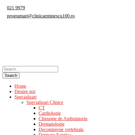
021 9979
programari@clinicaeminescu100.ro
Home
Despre noi
Specializari
Specializari Clinice
CT
Cardiologie
Chirurgie de Ambulatoriu
Dermatologie
Decompresie vertebrala
Dermato Estetica