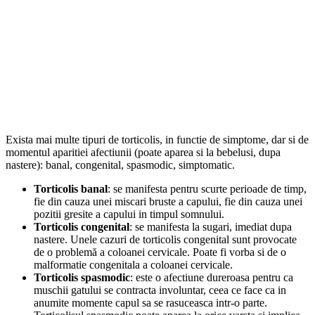
Exista mai multe tipuri de torticolis, in functie de simptome, dar si de
momentul aparitiei afectiunii (poate aparea si la bebelusi, dupa
nastere): banal, congenital, spasmodic, simptomatic.
Torticolis banal
: se manifesta pentru scurte perioade de timp,
fie din cauza unei miscari bruste a capului, fie din cauza unei
pozitii gresite a capului in timpul somnului.
Torticolis congenital
: se manifesta la sugari, imediat dupa
nastere. Unele cazuri de torticolis congenital sunt provocate
de o problemă a coloanei cervicale. Poate fi vorba si de o
malformatie congenitala a coloanei cervicale.
Torticolis spasmodic
: este o afectiune dureroasa pentru ca
muschii gatului se contracta involuntar, ceea ce face ca in
anumite momente capul sa se rasuceasca intr-o parte.