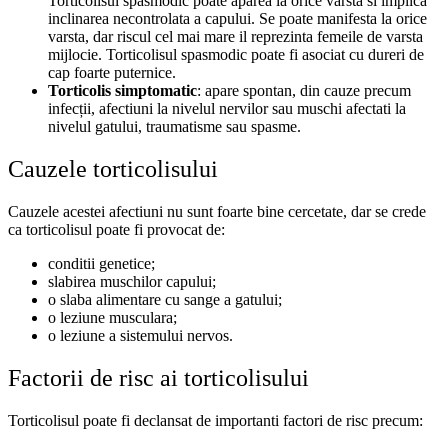
Torticolisul spasmodic poate aparea la orice varsta si implica
inclinarea necontrolata a capului. Se poate manifesta la orice
varsta, dar riscul cel mai mare il reprezinta femeile de varsta
mijlocie. Torticolisul spasmodic poate fi asociat cu dureri de
cap foarte puternice.
Torticolis simptomatic
: apare spontan, din cauze precum
infecții, afectiuni la nivelul nervilor sau muschi afectati la
nivelul gatului, traumatisme sau spasme.
Cauzele torticolisului
Cauzele acestei afectiuni nu sunt foarte bine cercetate, dar se crede
ca torticolisul poate fi provocat de:
conditii genetice;
slabirea muschilor capului;
o slaba alimentare cu sange a gatului;
o leziune musculara;
o leziune a sistemului nervos.
Factorii de risc ai torticolisului
Torticolisul poate fi declansat de importanti factori de risc precum: