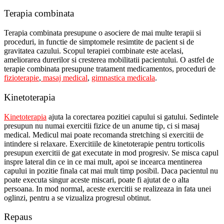
Terapia combinata
Terapia combinata presupune o asociere de mai multe terapii si
proceduri, in functie de simptomele resimtite de pacient si de
gravitatea cazului. Scopul terapiei combinate este acelasi,
ameliorarea durerilor si cresterea mobilitatii pacientului. O astfel de
terapie combinata presupune tratament medicamentos, proceduri de
fizioterapie
,
masaj medical
,
gimnastica medicala
.
Kinetoterapia
Kinetoterapia
ajuta la corectarea pozitiei capului si gatului. Sedintele
presupun nu numai exercitii fizice de un anume tip, ci si masaj
medical. Medicul mai poate recomanda stretching si exercitii de
intindere si relaxare. Exercitiile de kinetoterapie pentru torticolis
presupun exercitii de gat executate in mod progresiv. Se misca capul
inspre lateral din ce in ce mai mult, apoi se incearca mentinerea
capului in pozitie finala cat mai mult timp posibil. Daca pacientul nu
poate executa singur aceste miscari, poate fi ajutat de o alta
persoana. In mod normal, aceste exercitii se realizeaza in fata unei
oglinzi, pentru a se vizualiza progresul obtinut.
Repaus