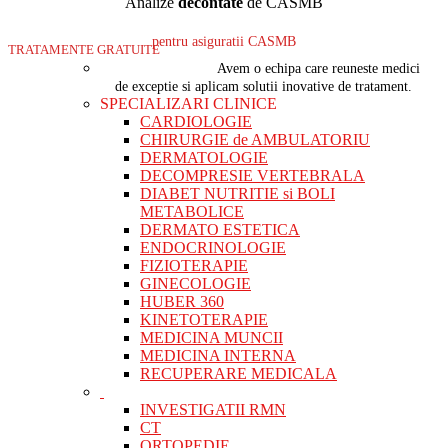
Analize
decontate
de CASMB
pentru asiguratii CASMB
TRATAMENTE GRATUITE
Avem o echipa care reuneste medici
de exceptie si aplicam solutii inovative de tratament.
SPECIALIZARI CLINICE
CARDIOLOGIE
CHIRURGIE de AMBULATORIU
DERMATOLOGIE
DECOMPRESIE VERTEBRALA
DIABET NUTRITIE si BOLI
METABOLICE
DERMATO ESTETICA
ENDOCRINOLOGIE
FIZIOTERAPIE
GINECOLOGIE
HUBER 360
KINETOTERAPIE
MEDICINA MUNCII
MEDICINA INTERNA
RECUPERARE MEDICALA
INVESTIGATII RMN
CT
ORTOPEDIE