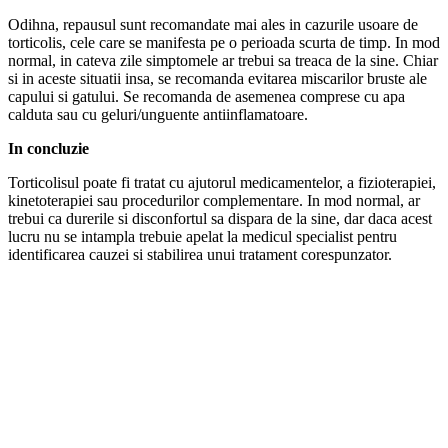
Odihna, repausul sunt recomandate mai ales in cazurile usoare de
torticolis, cele care se manifesta pe o perioada scurta de timp. In mod
normal, in cateva zile simptomele ar trebui sa treaca de la sine. Chiar
si in aceste situatii insa, se recomanda evitarea miscarilor bruste ale
capului si gatului. Se recomanda de asemenea comprese cu apa
calduta sau cu geluri/unguente antiinflamatoare.
In concluzie
Torticolisul poate fi tratat cu ajutorul medicamentelor, a fizioterapiei,
kinetoterapiei sau procedurilor complementare. In mod normal, ar
trebui ca durerile si disconfortul sa dispara de la sine, dar daca acest
lucru nu se intampla trebuie apelat la medicul specialist pentru
identificarea cauzei si stabilirea unui tratament corespunzator.