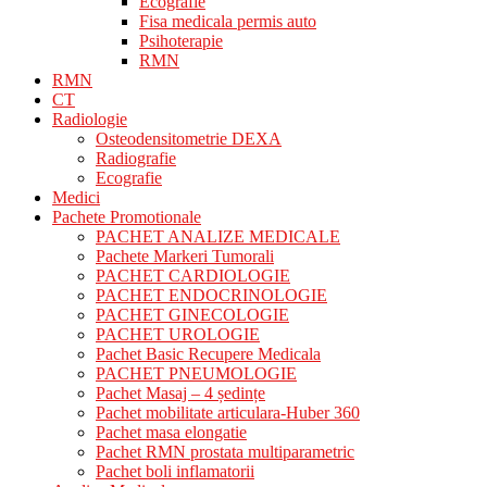
Ecografie
Fisa medicala permis auto
Psihoterapie
RMN
RMN
CT
Radiologie
Osteodensitometrie DEXA
Radiografie
Ecografie
Medici
Pachete Promotionale
PACHET ANALIZE MEDICALE
Pachete Markeri Tumorali
PACHET CARDIOLOGIE
PACHET ENDOCRINOLOGIE
PACHET GINECOLOGIE
PACHET UROLOGIE
Pachet Basic Recupere Medicala
PACHET PNEUMOLOGIE
Pachet Masaj – 4 ședințe
Pachet mobilitate articulara-Huber 360
Pachet masa elongatie
Pachet RMN prostata multiparametric
Pachet boli inflamatorii