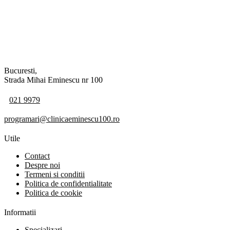
Bucuresti,
Strada Mihai Eminescu nr 100
021 9979
programari@clinicaeminescu100.ro
Utile
Contact
Despre noi
Termeni si conditii
Politica de confidentialitate
Politica de cookie
Informatii
Specializari