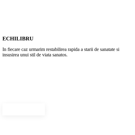
ECHILIBRU
In fiecare caz urmarim restabilirea rapida a starii de sanatate si
insusirea unui stil de viata sanatos.
Medici specialisti
Avem o echipa care reuneste medici de exceptie si aplicam solutii
inovative de tratament.
Vezi personal