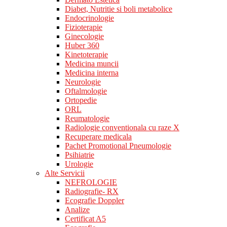
Diabet, Nutritie si boli metabolice
Endocrinologie
Fizioterapie
Ginecologie
Huber 360
Kinetoterapie
Medicina muncii
Medicina interna
Neurologie
Oftalmologie
Ortopedie
ORL
Reumatologie
Radiologie conventionala cu raze X
Recuperare medicala
Pachet Promotional Pneumologie
Psihiatrie
Urologie
Alte Servicii
NEFROLOGIE
Radiografie- RX
Ecografie Doppler
Analize
Certificat A5