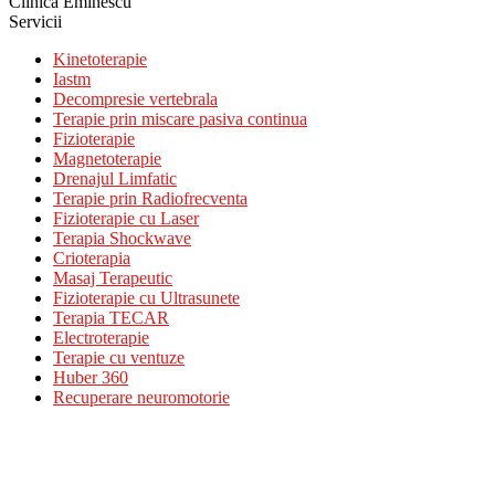
Clinica Eminescu
Servicii
Kinetoterapie
Iastm
Decompresie vertebrala
Terapie prin miscare pasiva continua
Fizioterapie
Magnetoterapie
Drenajul Limfatic
Terapie prin Radiofrecventa
Fizioterapie cu Laser
Terapia Shockwave
Crioterapia
Masaj Terapeutic
Fizioterapie cu Ultrasunete
Terapia TECAR
Electroterapie
Terapie cu ventuze
Huber 360
Recuperare neuromotorie