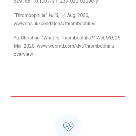
629., doi:10.1007/s11239-020-02090-y.
“Thrombophilia.”
NHS
, 14 Aug. 2020,
www.nhs.uk/conditions/thrombophilia/.
Yu, Christine. “What Is Thrombophilia?”
WebMD
, 25
Mar. 2020, www.webmd.com/dvt/thrombophilia-
overview.